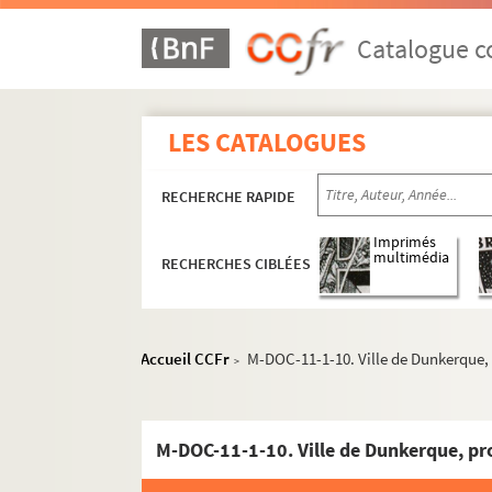
Catalogue co
LES CATALOGUES
RECHERCHE RAPIDE
Imprimés
multimédia
RECHERCHES CIBLÉES
Accueil CCFr
M-DOC-11-1-10. Ville de Dunkerque,
>
M-BRO. Brochures du fonds Mahieu
M-DOC. Documents du fonds Mahieu
M-DOC-1. Documents historiques lillois