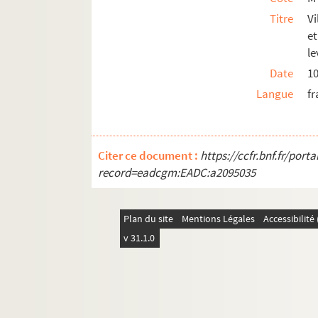
Titre
V
e
le
Date
1
Langue
fr
Citer ce document :
https://ccfr.bnf.fr/por
record=eadcgm:EADC:a2095035
Plan du site
Mentions Légales
Accessibilit
v 31.1.0