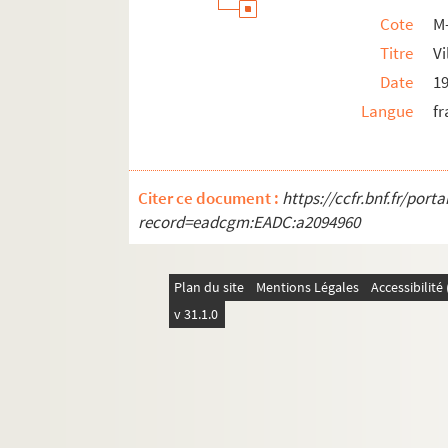
Cote
M
Titre
Vi
Date
1
Langue
fr
Citer ce document :
https://ccfr.bnf.fr/por
record=eadcgm:EADC:a2094960
Plan du site
Mentions Légales
Accessibilit
v 31.1.0