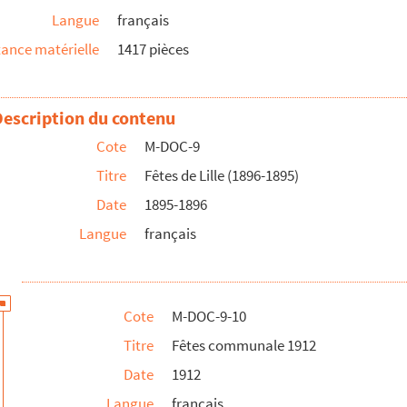
Langue
français
- 1896
ance matérielle
1417 pièces
Description du contenu
Cote
M-DOC-9
Titre
Fêtes de Lille (1896-1895)
Date
1895-1896
Langue
français
Cote
M-DOC-9-10
 les 15, 16, 17 et 23 juin 1912
Titre
Fêtes communale 1912
 Nord et du Pas-de-Calais : concours international de solistes i...
Date
1912
ramme de la grande fête de quartier, les 7, 8, 14, 21, 27, 28 ...
Langue
français