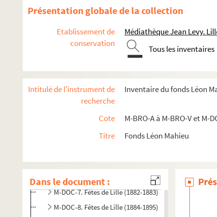
Présentation globale de la collection
Etablissement de
Médiathèque Jean Levy. Lill
conservation
Tous les inventaires
M-BRO. Brochures du fonds Mahieu
M-DOC. Documents du fonds Mahieu
Intitulé de l'instrument de
Inventaire du fonds Léon M
recherche
M-DOC-1. Documents historiques lillois
M-DOC-2. Ancien régime et République
Cote
M-BRO-A à M-BRO-V et M-D
M-DOC-3. Empire et Restauration
Titre
Fonds Léon Mahieu
M-DOC-4. Fêtes de Lille (1564-1840)
M-DOC-5. Fêtes de Lille (1841-1869)
M-DOC-6. Fêtes de Lille (1870-1881)
Dans le document :
Prés
M-DOC-7. Fêtes de Lille (1882-1883)
M-DOC-8. Fêtes de Lille (1884-1895)