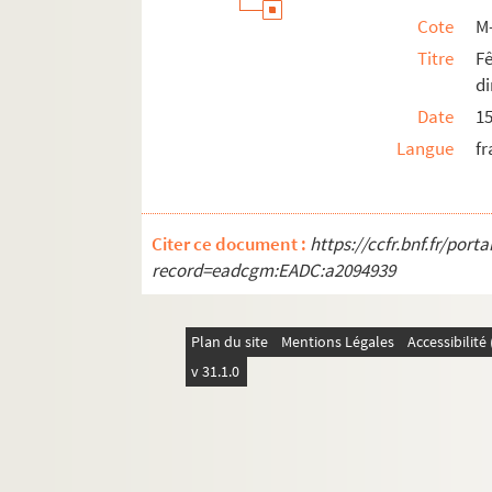
Cote
M
Titre
F
d
Date
15
Langue
fr
Citer ce document :
https://ccfr.bnf.fr/por
record=eadcgm:EADC:a2094939
Plan du site
Mentions Légales
Accessibilit
v 31.1.0