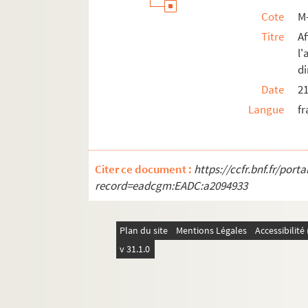
Cote
M
Titre
A
l
d
Date
2
Langue
fr
Citer ce document :
https://ccfr.bnf.fr/por
record=eadcgm:EADC:a2094933
Plan du site
Mentions Légales
Accessibilit
v 31.1.0