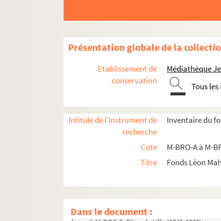
Présentation globale de la collecti
Etablissement de
Médiathèque Jea
conservation
Tous les
Intitulé de l'instrument de
Inventaire du f
M-BRO. Brochures du fonds Mahieu
recherche
M-DOC. Documents du fonds Mahieu
Cote
M-BRO-A à M-BR
M-DOC-1. Documents historiques lillois
Titre
Fonds Léon Ma
M-DOC-2. Ancien régime et République
M-DOC-3. Empire et Restauration
M-DOC-4. Fêtes de Lille (1564-1840)
Dans le document :