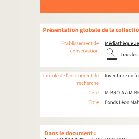
Présentation globale de la collecti
Etablissement de
Médiathèque Jea
conservation
Tous les
Intitulé de l'instrument de
Inventaire du f
M-BRO. Brochures du fonds Mahieu
recherche
M-DOC. Documents du fonds Mahieu
Cote
M-BRO-A à M-BR
M-DOC-1. Documents historiques lillois
Titre
Fonds Léon Ma
M-DOC-2. Ancien régime et République
M-DOC-3. Empire et Restauration
M-DOC-4. Fêtes de Lille (1564-1840)
Dans le document :