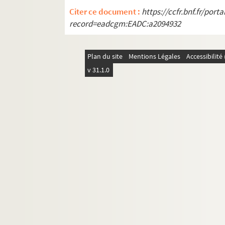
Citer ce document :
https://ccfr.bnf.fr/por
record=eadcgm:EADC:a2094932
Plan du site
Mentions Légales
Accessibilit
v 31.1.0