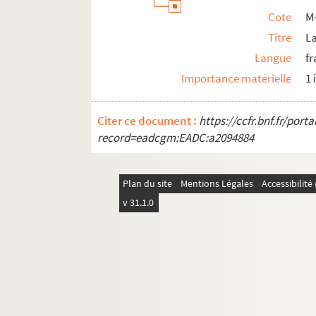
Cote
M
Titre
La
Langue
fr
Importance matérielle
1 
Citer ce document :
https://ccfr.bnf.fr/por
record=eadcgm:EADC:a2094884
Plan du site
Mentions Légales
Accessibilit
v 31.1.0