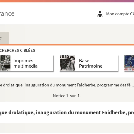
es lauriers à Faidherbe
rance
Mon compte C
es lauriers à Faidherbe
t de Faidherbe (Pont Noyelles)
t de Faidherbe (Pont Noyelles)
E
-relief de droite (bataille de Bapaume)
CHERCHES CIBLÉES
relief de gauche (bataille du Pont de Noyelles)
Imprimés
Base
multimédia
Patrimoine
ire, auteur du monument Faidherbe
ue drolatique, inauguration du monument Faidherbe, programme des fê...
du monument du Général Faidherbe
Notice
1 sur 1
elier de la légion d'honneur
e général de la Défense nationale
ique drolatique, inauguration du monument Faidherbe, pr
nce dictant à l'histoire les actes de Faidherbe
nce dictant à l'histoire les actes de Faidherbe