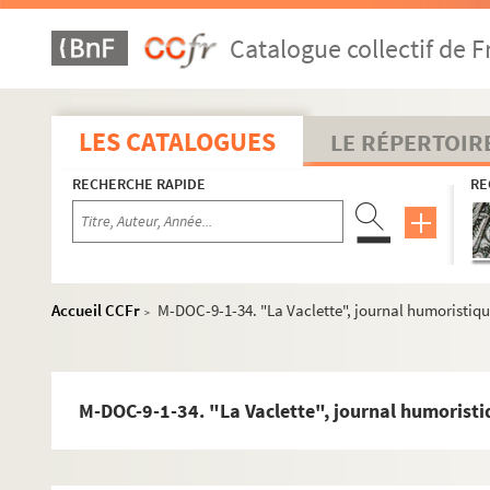
M-DOC-9-1-6. Portrait de la région Nord, offrant d
Catalogue collectif de F
M-DOC-9-1-7. Portrait de la région Nord, offrant d
M-DOC-9-1-8. Motif du soubassement du monumen
M-DOC-9-1-9. Motif du soubassement du monumen
LES CATALOGUES
LE RÉPERTOIR
M-DOC-9-1-10. Dessin du monument Faidherbe, bas
RECHERCHE RAPIDE
RE
M-DOC-9-1-11. Dessin du monument Faidherbe, bas-
M-DOC-9-1-12. Portrait détail du piédestal
M-DOC-9-1-13. Portrait détail du piédestal
M-DOC-9-1-14. Portrait d'Antoine Mercié, statua
Accueil CCFr
M-DOC-9-1-34. "La Vaclette", journal humoristiq
>
M-DOC-9-1-15. Carte d'invitation inauguration 
M-DOC-9-1-16. Portrait de Faidherbe, grand chanc
M-DOC-9-1-17. Portrait de A. Testelin, commissair
M-DOC-9-1-34. "La Vaclette", journal humorist
M-DOC-9-1-18. Détail du monument de Lille : la Fra
M-DOC-9-1-19. Détail du monument de Lille : la Fra