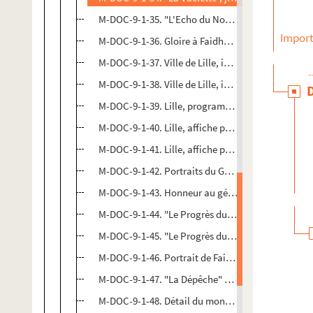
M-DOC-9-1-35. "L'Echo du Nord", programme spéc
Import
M-DOC-9-1-36. Gloire à Faidherbe, Lille grande bra
M-DOC-9-1-37. Ville de Lille, inauguration du mon
M-DOC-9-1-38. Ville de Lille, inauguration du mon
M-DOC-9-1-39. Lille, programme, journal littéraire
M-DOC-9-1-40. Lille, affiche pour l'inauguratio
M-DOC-9-1-41. Lille, affiche pour l'inauguratio
M-DOC-9-1-42. Portraits du Général Faidherbe en 
M-DOC-9-1-43. Honneur au général Faidherbe, cha
M-DOC-9-1-44. "Le Progrès du Nord", édition spé
M-DOC-9-1-45. "Le Progrès du Nord", édition spé
M-DOC-9-1-46. Portrait de Faidherbe
M-DOC-9-1-47. "La Dépêche" d'octobre 1896, ina
M-DOC-9-1-48. Détail du monument de Lille : la vil