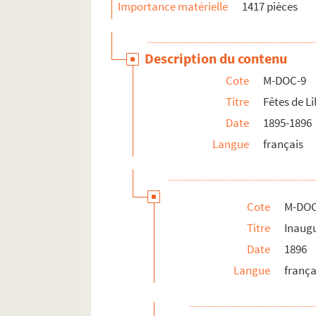
Importance matérielle
1417 pièces
M-DOC-9-1-61. Portrait de Faidherb
M-DOC-9-1-62. Le monument de Faid
Description du contenu
M-DOC-9-1-63. Le monument de Faid
Cote
M-DOC-9
M-DOC-9-1-64. Le monument de Faid
Titre
Fêtes de Li
M-DOC-9-1-65. Le monument de Faid
Date
1895-1896
M-DOC-9-1-66. Inauguration de la sta
Langue
français
M-DOC-9-1-67. "L'Echo du Nord", pro
M-DOC-9-1-68. "La Dépêche", numéro 
M-DOC-9-1-69. Inauguration du monu
Cote
M-DOC
M-DOC-9-1-70. Statue de Faidherbe 
Titre
Inaug
M-DOC-9-1-71. Statue de Faidherbe 
Date
1896
M-DOC-9-1-72. Statue de Faidherbe p
Langue
frança
M-DOC-9-1-73. Statue de Faidherbe p
M-DOC-9-1-74. Statue de Faidherbe 