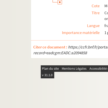
M-DOC-9-1-75. Statue de Faidherbe e
Cote
M
M-DOC-9-1-76. Statue de Faidherbe e
Titre
C
M-DOC-9-1-77. Palais Rameau, fête S
or
M-DOC-9-1-78. Programme Moulins Lil
Langue
fr
M-DOC-9-1-79. Société des fêtes du V
Importance matérielle
1 
M-DOC-9-1-80. Société des fêtes du V
Citer ce document :
https://ccfr.bnf.fr/por
M-DOC-9-2. Fêtes communale 1897
record=eadcgm:EADC:a2094858
M-DOC-9-3. Fêtes communale 1898
M-DOC-9-4. Fêtes communale 1899
Plan du site
Mentions Légales
Accessibilit
M-DOC-9-5. Fêtes communale 1900
v 31.1.0
M-DOC-9-6. Fêtes communale 1901
M-DOC-9-7. Fêtes communale 1902
M-DOC-9-8. Fêtes communale 1903
M-DOC-9-9. Fêtes communale 1904-1