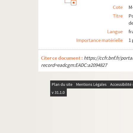
M-DOC-9-1-44. "Le Progrès du Nord",
Cote
M
M-DOC-9-1-45. "Le Progrès du Nord",
Titre
Po
M-DOC-9-1-46. Portrait de Faidherb
de
M-DOC-9-1-47. "La Dépêche" d'octo
Langue
fr
M-DOC-9-1-48. Détail du monument de 
Importance matérielle
1 
M-DOC-9-1-49. Détail du monument de 
Citer ce document :
https://ccfr.bnf.fr/por
M-DOC-9-1-50. Portrait du général F
record=eadcgm:EADC:a2094827
M-DOC-9-1-51. Rentrée de l'Universi
M-DOC-9-1-52. La Cantate : en l'hon
Plan du site
Mentions Légales
Accessibilit
M-DOC-9-1-53. Portrait du général 
v 31.1.0
M-DOC-9-1-54. La statue du général 
M-DOC-9-1-55. La statue du général 
M-DOC-9-1-56. La statue du général 
M-DOC-9-1-57. La statue du général 
M-DOC-9-1-58. La statue du général 