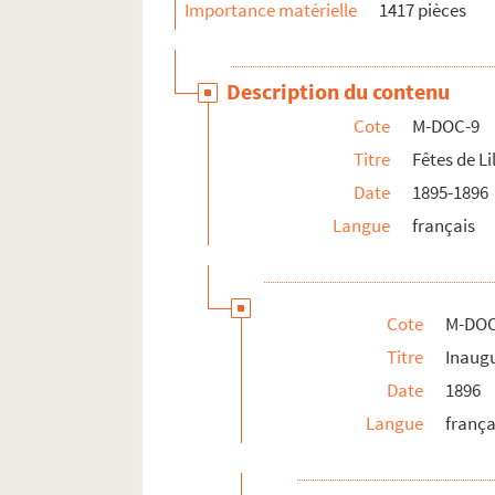
Importance matérielle
1417 pièces
M-DOC-9-1-30. Page de livre 155-161
M-DOC-9-1-31. A la statue du général
Description du contenu
M-DOC-9-1-32. A la statue du général
Cote
M-DOC-9
M-DOC-9-1-33. Coupure de presse, h
Titre
Fêtes de Li
M-DOC-9-1-34. "La Vaclette", journ
Date
1895-1896
M-DOC-9-1-35. "L'Echo du Nord", p
Langue
français
M-DOC-9-1-36. Gloire à Faidherbe, Li
M-DOC-9-1-37. Ville de Lille, inaug
M-DOC-9-1-38. Ville de Lille, inaug
Cote
M-DOC
M-DOC-9-1-39. Lille, programme, jour
Titre
Inaug
M-DOC-9-1-40. Lille, affiche pour l
Date
1896
M-DOC-9-1-41. Lille, affiche pour l
Langue
frança
M-DOC-9-1-42. Portraits du Général 
M-DOC-9-1-43. Honneur au général F