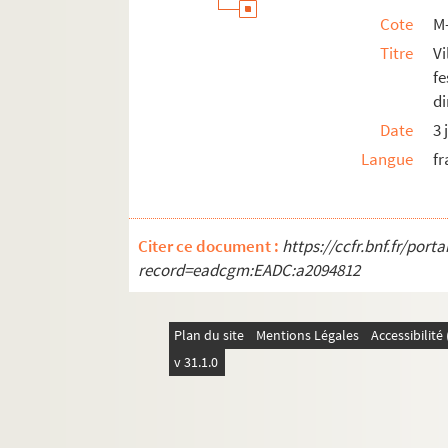
Cote
M
Titre
V
fe
di
Date
3 
Langue
fr
Citer ce document :
https://ccfr.bnf.fr/por
record=eadcgm:EADC:a2094812
Plan du site
Mentions Légales
Accessibilit
v 31.1.0