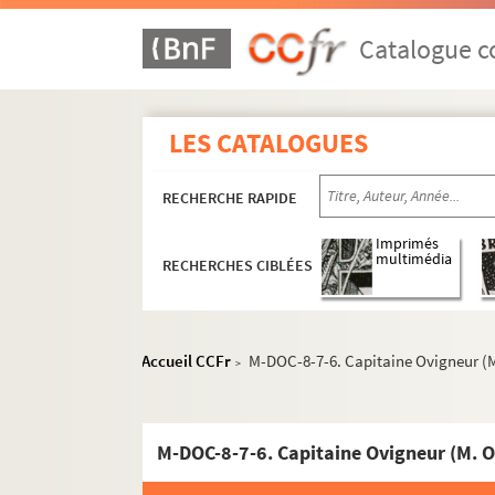
Catalogue co
LES CATALOGUES
RECHERCHE RAPIDE
Imprimés
multimédia
RECHERCHES CIBLÉES
M-BRO. Brochures du fonds Mahieu
M-DOC. Documents du fonds Mahieu
M-DOC-1. Documents historiques lillois
Accueil CCFr
M-DOC-8-7-6. Capitaine Ovigneur (M
>
M-DOC-2. Ancien régime et République
M-DOC-3. Empire et Restauration
M-DOC-8-7-6. Capitaine Ovigneur (M. O
M-DOC-4. Fêtes de Lille (1564-1840)
M-DOC-5. Fêtes de Lille (1841-1869)