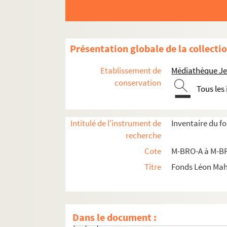
M-DOC-6. Fêtes de Lille (1870-1881)
M-DOC-7. Fêtes de Lille (1882-1883)
M-DOC-8. Fêtes de Lille (1884-1895)
Présentation globale de la collecti
M-DOC-8-1. Fêtes communale 1884
Etablissement de
Médiathèque Jea
M-DOC-8-2. Fêtes communale 1885
conservation
Tous les
M-DOC-8-3. Fêtes communale 1886
M-DOC-8-4. Fêtes communale 1887
Intitulé de l'instrument de
Inventaire du f
M-DOC-8-5. Fêtes communale 1888
recherche
M-DOC-8-6. Fêtes communale 1889
Cote
M-BRO-A à M-BR
M-DOC-8-7. Fêtes communale 1892
Titre
Fonds Léon Ma
M-DOC-8-7-1. Journal précis de l'att
M-DOC-8-7-2. Fastes de Lille : cortè
M-DOC-8-7-3. Fastes de Lille : cortè
Dans le document :
M-DOC-8-7-4. Portrait du dessinateu