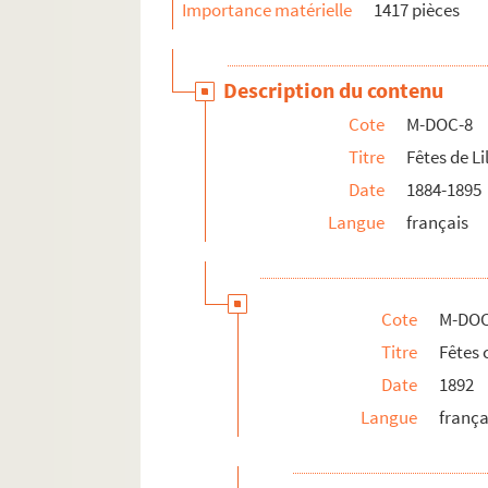
Importance matérielle
1417 pièces
M-DOC-8-7-33. Portrait, sans indica
M-DOC-8-7-34. Portrait, sans indica
Description du contenu
M-DOC-8-7-35. Délibération de la mu
Cote
M-DOC-8
M-DOC-8-7-36. Délibération de la mu
Titre
Fêtes de Li
M-DOC-8-7-37. Programme général des
Date
1884-1895
M-DOC-8-7-38. "Le Progrès du Nord" 1
Langue
français
M-DOC-8-7-39. "La Vaclette" : journa
M-DOC-8-8. Fêtes communale 1895
M-DOC-9. Fêtes de Lille (1896-1895)
Cote
M-DOC
M-DOC-10. Fêtes dans la région - jusque 
Titre
Fêtes
M-DOC-11. Fêtes dans la région - à partir
Date
1892
M-DOC-12. Fêtes dans la région (1885 -19
Langue
frança