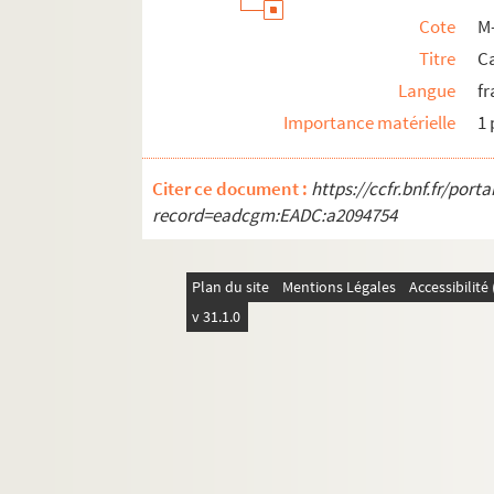
Cote
M
Titre
Ca
Langue
fr
Importance matérielle
1 
Citer ce document :
https://ccfr.bnf.fr/por
record=eadcgm:EADC:a2094754
Plan du site
Mentions Légales
Accessibilit
v 31.1.0