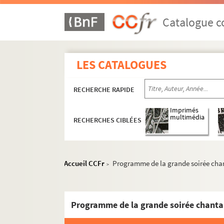
Catalogue co
LES CATALOGUES
RECHERCHE RAPIDE
M-BRO. Brochures du fonds Mahieu
M-DOC. Documents du fonds Mahieu
Imprimés
multimédia
RECHERCHES CIBLÉES
M-DOC-1. Documents historiques lillois
M-DOC-2. Ancien régime et République
M-DOC-3. Empire et Restauration
Accueil CCFr
Programme de la grande soirée chan
>
M-DOC-4. Fêtes de Lille (1564-1840)
M-DOC-5. Fêtes de Lille (1841-1869)
M-DOC-6. Fêtes de Lille (1870-1881)
M-DOC-7. Fêtes de Lille (1882-1883)