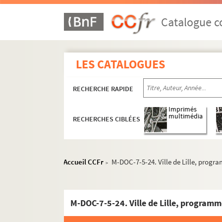
Catalogue co
M-BRO. Brochures du fonds Mahieu
LES CATALOGUES
M-DOC. Documents du fonds Mahieu
RECHERCHE RAPIDE
M-DOC-1. Documents historiques lillois
M-DOC-2. Ancien régime et République
Imprimés
multimédia
RECHERCHES CIBLÉES
M-DOC-3. Empire et Restauration
M-DOC-4. Fêtes de Lille (1564-1840)
M-DOC-5. Fêtes de Lille (1841-1869)
Accueil CCFr
M-DOC-7-5-24. Ville de Lille, program
>
M-DOC-6. Fêtes de Lille (1870-1881)
M-DOC-7. Fêtes de Lille (1882-1883)
M-DOC-7-1. Fêtes et événements à Lil
M-DOC-7-2. Fêtes historique du 8 oct