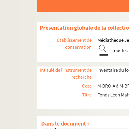
M-DOC-7-3. Fêtes historique du 8 oct
M-DOC-7-4. Fêtes historique du 8 oct
M-DOC-7-5. Fêtes communale 1883
Présentation globale de la collecti
M-DOC-7-5-1. Programme de la fête de
Etablissement de
Médiathèque Jea
M-DOC-7-5-2. Ville de Lille, feuille
conservation
Tous les
M-DOC-7-5-3. Ville de Lille, règlem
M-DOC-7-5-4. Ville de Lille, concou
Intitulé de l'instrument de
Inventaire du f
M-DOC-7-5-5. Ville de Lille, concour
recherche
M-DOC-7-5-6. Ville de Lille, concour
Cote
M-BRO-A à M-BR
M-DOC-7-5-7. Ville de Lille, grand c
Titre
Fonds Léon Ma
M-DOC-7-5-7 bis. Projet de règleme
M-DOC-7-5-8. Pot-pourri sur le grand
M-DOC-7-5-9. Indicateur des chemins
Dans le document :
M-DOC-7-5-10. Ville de Lille, progra