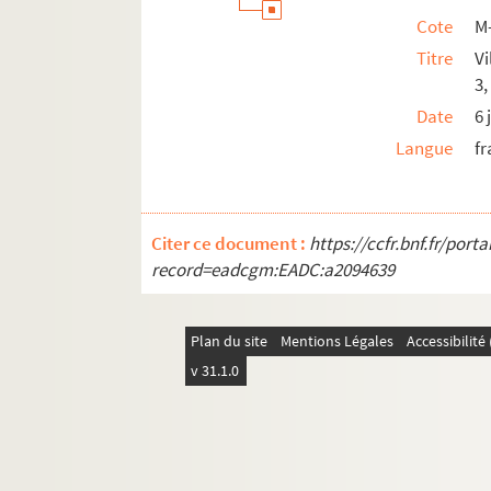
Cote
M
Titre
Vi
3,
Date
6 
Langue
fr
Citer ce document :
https://ccfr.bnf.fr/por
record=eadcgm:EADC:a2094639
Plan du site
Mentions Légales
Accessibilit
v 31.1.0