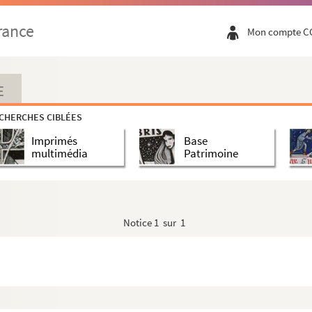
rance
Mon compte C
E
CHERCHES CIBLÉES
Imprimés
Base
multimédia
Patrimoine
aroles de A. Jomain, musique de F. Lavainne
Notice
1 sur 1
882 offert aux députations des villes de la région
792