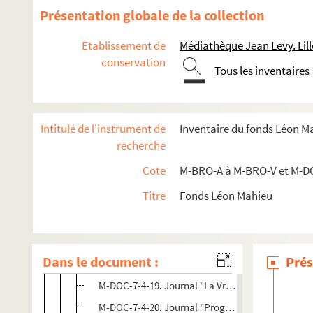
M-DOC-7-4-6. Carton membre de la commission orga
Présentation globale de la collection
M-DOC-7-4-7. Invitation personnelle (grand concer
Etablissement de
Médiathèque Jean Levy. Lill
M-DOC-7-4-8. Carton de bienfaisance fête histori
conservation
M-DOC-7-4-9. Pontsevrez, chanson de France (Lill
Tous les inventaires
M-DOC-7-4-10. Menu du banquet fête historique d
M-DOC-7-4-11. "L'Echo du Nord" du 8 octobre 188
Intitulé de l'instrument de
Inventaire du fonds Léon M
M-DOC-7-4-12. Programme officiel du dimanche 8
recherche
M-DOC-7-4-13. Programme de l'Anniversaire de la l
Cote
M-BRO-A à M-BRO-V et M-D
M-DOC-7-4-14. Journal "Mémorial de Lille"
Titre
Fonds Léon Mahieu
M-DOC-7-4-15. Journal "Mémorial de Lille"
M-DOC-7-4-16. Journal "Le Petit Nord"
M-DOC-7-4-17. Journal "Le Courrier populaire"
Dans le document :
Prés
M-DOC-7-4-18. Journal "Le Propagateur
M-DOC-7-4-19. Journal "La Vraie France"
M-DOC-7-4-20. Journal "Progrès du Nord"