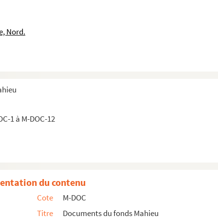
nisatrice des fêtes historiques des 2 et 8 octobre 1882
t) fête historique du 8 octobre 1882
e, Nord.
que du 8 octobre 1882
e assiégée 1792)
u 8 octobre 1882
2
ahieu
 octobre 1882
evée du siège de 1792, fête historique et de bienfaisance
OC-1 à M-DOC-12
entation du contenu
Cote
M-DOC
Titre
Documents du fonds Mahieu