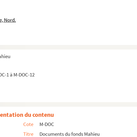
nisatrice des fêtes historiques des 2 et 8 octobre 1882
t) fête historique du 8 octobre 1882
e, Nord.
que du 8 octobre 1882
e assiégée 1792)
u 8 octobre 1882
2
ahieu
 octobre 1882
evée du siège de 1792, fête historique et de bienfaisance
OC-1 à M-DOC-12
entation du contenu
Cote
M-DOC
Titre
Documents du fonds Mahieu