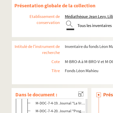
M-DOC-7-4-6. Carton membre de la commission orga
Présentation globale de la collection
M-DOC-7-4-7. Invitation personnelle (grand concer
Etablissement de
Médiathèque Jean Levy. Lill
M-DOC-7-4-8. Carton de bienfaisance fête histori
conservation
M-DOC-7-4-9. Pontsevrez, chanson de France (Lill
Tous les inventaires
M-DOC-7-4-10. Menu du banquet fête historique d
M-DOC-7-4-11. "L'Echo du Nord" du 8 octobre 188
Intitulé de l'instrument de
Inventaire du fonds Léon M
M-DOC-7-4-12. Programme officiel du dimanche 8
recherche
M-DOC-7-4-13. Programme de l'Anniversaire de la l
Cote
M-BRO-A à M-BRO-V et M-D
M-DOC-7-4-14. Journal "Mémorial de Lille"
Titre
Fonds Léon Mahieu
M-DOC-7-4-15. Journal "Mémorial de Lille"
M-DOC-7-4-16. Journal "Le Petit Nord"
M-DOC-7-4-17. Journal "Le Courrier populaire"
Dans le document :
Prés
M-DOC-7-4-18. Journal "Le Propagateur
M-DOC-7-4-19. Journal "La Vraie France"
M-DOC-7-4-20. Journal "Progrès du Nord"