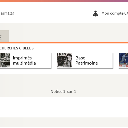
rance
Mon compte C
E
CHERCHES CIBLÉES
Imprimés
Base
multimédia
Patrimoine
aroles de A. Jomain, musique de F. Lavainne
Notice
1 sur 1
882 offert aux députations des villes de la région
792