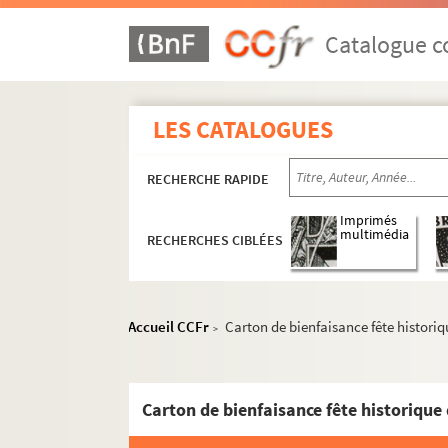
Catalogue co
LES CATALOGUES
RECHERCHE RAPIDE
Imprimés
multimédia
RECHERCHES CIBLÉES
M-BRO. Brochures du fonds Mahieu
Accueil CCFr
Carton de bienfaisance fête historiq
>
M-DOC. Documents du fonds Mahieu
M-DOC-1. Documents historiques lillois
Carton de bienfaisance fête historique
M-DOC-2. Ancien régime et République
M-DOC-3. Empire et Restauration