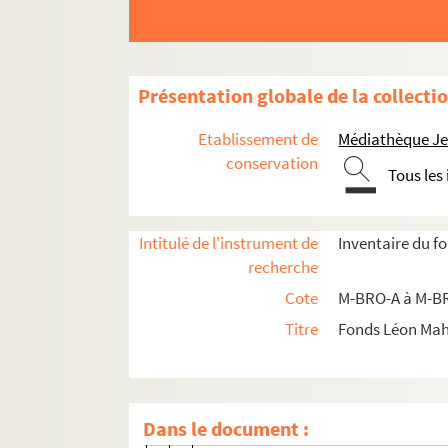
M-DOC-4. Fêtes de Lille (1564-1840)
M-DOC-5. Fêtes de Lille (1841-1869)
M-DOC-6. Fêtes de Lille (1870-1881)
Présentation globale de la collecti
M-DOC-7. Fêtes de Lille (1882-1883)
Etablissement de
Médiathèque Jea
M-DOC-7-1. Fêtes et événements à Lil
conservation
Tous les
M-DOC-7-2. Fêtes historique du 8 oct
M-DOC-7-3. Fêtes historique du 8 oct
Intitulé de l'instrument de
Inventaire du f
M-DOC-7-4. Fêtes historique du 8 octobr
recherche
M-DOC-7-4-1. 1792, siège de Lille (La
Cote
M-BRO-A à M-BR
M-DOC-7-4-2. Buste du Maire André,
Titre
Fonds Léon Ma
M-DOC-7-4-3. Programme du concert d
M-DOC-7-4-4. Menu du 8 octobre 18
M-DOC-7-4-5. Portrait d'André, maire
Dans le document :
M-DOC-7-4-6. Carton membre de la co