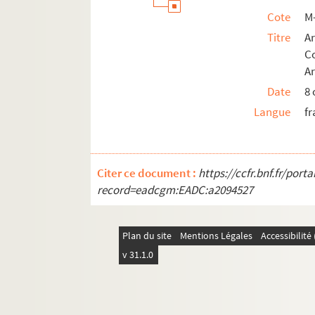
Cote
M
Titre
Ar
C
Ar
Date
8 
Langue
fr
Citer ce document :
https://ccfr.bnf.fr/por
record=eadcgm:EADC:a2094527
Plan du site
Mentions Légales
Accessibilit
v 31.1.0