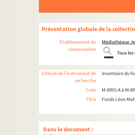
Présentation globale de la collecti
Etablissement de
Médiathèque Jea
M-BRO. Brochures du fonds Mahieu
conservation
M-DOC. Documents du fonds Mahieu
Tous les
M-DOC-1. Documents historiques lillois
M-DOC-2. Ancien régime et République
Intitulé de l'instrument de
Inventaire du f
recherche
M-DOC-3. Empire et Restauration
Cote
M-BRO-A à M-BR
M-DOC-4. Fêtes de Lille (1564-1840)
Titre
Fonds Léon Ma
M-DOC-5. Fêtes de Lille (1841-1869)
M-DOC-6. Fêtes de Lille (1870-1881)
M-DOC-7. Fêtes de Lille (1882-1883)
Dans le document :
M-DOC-7-1. Fêtes et événements à Lille 