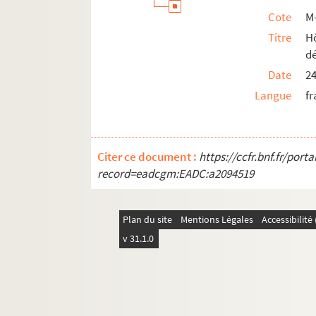
Cote
M
Titre
Hô
d
Date
2
Langue
fr
Citer ce document :
https://ccfr.bnf.fr/por
record=eadcgm:EADC:a2094519
Plan du site
Mentions Légales
Accessibilit
v 31.1.0