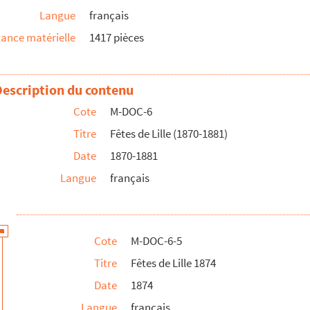
Langue
français
reille, mère de Grâce, procession générale
ance matérielle
1417 pièces
14, 15 et 16 juin 1874 à Lille
ident de la République
4, 15 et 16 juin 1874 à Lille et du grand concours international...
Description du contenu
nale de Lille des 14, 15 et 16 juin 1874
Cote
M-DOC-6
Lille des 14, 15 et 16 juin 1874
Titre
Fêtes de Lille (1870-1881)
 des 14, 15 et 16 juin 1874
Date
1870-1881
isées par le comité des régates lilloises à Lille le 14 juin 18...
Langue
français
Cote
M-DOC-6-5
Titre
Fêtes de Lille 1874
e gymnastique du 4 août et aux grandes régates internationales...
Date
1874
Langue
français