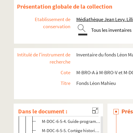
Présentation globale de la collection
M-DOC-3. Empire et Restauration
M-DOC-4. Fêtes de Lille (1564-1840)
Etablissement de
Médiathèque Jean Levy. Lill
M-DOC-5. Fêtes de Lille (1841-1869)
conservation
Tous les inventaires
M-DOC-6. Fêtes de Lille (1870-1881)
M-DOC-6-1. Fêtes de Lille 1870
Intitulé de l'instrument de
Inventaire du fonds Léon M
M-DOC-6-2. Fêtes de Lille 1871
recherche
M-DOC-6-3. Fêtes de Lille 1872
Cote
M-BRO-A à M-BRO-V et M-D
M-DOC-6-4. Sans titre
M-DOC-6-5. Fêtes de Lille 1874
Titre
Fonds Léon Mahieu
M-DOC-6-5-1. Fête communale de Lille (extrait de 
M-DOC-6-5-2. Programme de la fête communale des 1
Dans le document :
Prés
M-DOC-6-5-3. Sans titre
M-DOC-6-5-4. Guide-programme des fêtes de Lille 
M-DOC-6-5-5. Cortège historique au bénéfice des c