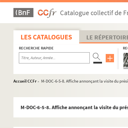
Catalogue collectif de F
LES CATALOGUES
LE RÉPERTOIR
RECHERCHE RAPIDE
RE
Accueil CCFr
M-DOC-6-5-8. Affiche annonçant la visite du prés
>
M-BRO. Brochures du fonds Mahieu
M-DOC-6-5-8. Affiche annonçant la visite du pré
M-DOC. Documents du fonds Mahieu
M-DOC-1. Documents historiques lillois
M-DOC-2. Ancien régime et République