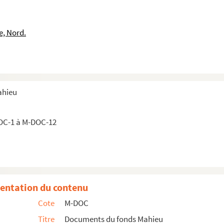
e, Nord.
ahieu
OC-1 à M-DOC-12
journal)
4, 15 et 16 juin 1874 et programme spécial du grand festival int...
entation du contenu
Cote
M-DOC
donné gratuitement par les grands magasins de nouveautés et de co...
Titre
Documents du fonds Mahieu
rèches et des asiles de l'enfance