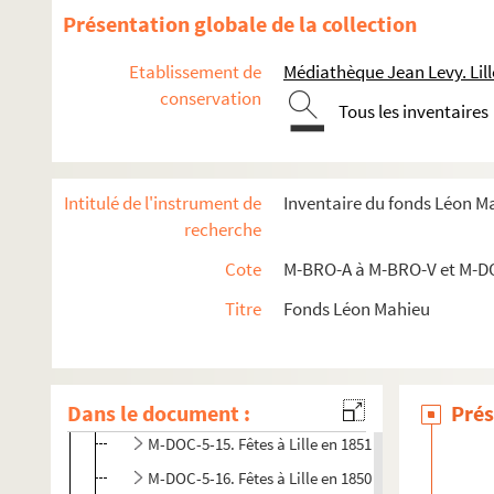
Présentation globale de la collection
M-DOC-5-3. Fête communale à Lille en 1867
M-DOC-5-4. Fête communale à Lille en 1863
Etablissement de
Médiathèque Jean Levy. Lill
conservation
M-DOC-5-5. Fêtes à Lille en 1866
Tous les inventaires
M-DOC-5-6. Fête communale à Lille en 1864 et 1865
M-DOC-5-7. Fêtes à Lille en 1862
Intitulé de l'instrument de
Inventaire du fonds Léon M
M-DOC-5-8. Fête à Lille et à Douai en 1861
recherche
M-DOC-5-9. Fêtes à Lille en 1860
Cote
M-BRO-A à M-BRO-V et M-D
M-DOC-5-10. Fête de l'Empereur des français
M-DOC-5-11. Fêtes à Lille en 1858
Titre
Fonds Léon Mahieu
M-DOC-5-12. Fêtes à Lille en 1855
M-DOC-5-13. Sans titre
Dans le document :
M-DOC-5-14. Fêtes à Lille en 1852
Prés
M-DOC-5-15. Fêtes à Lille en 1851
M-DOC-5-16. Fêtes à Lille en 1850