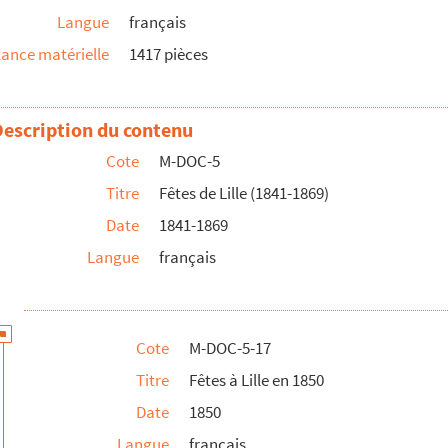
Langue
français
ance matérielle
1417 pièces
e la foire annuelle de Lille
mile Humbert
e la foire annuelle de Lille
Description du contenu
mile Humbert
Cote
M-DOC-5
Titre
Fêtes de Lille (1841-1869)
Date
1841-1869
Langue
français
Cote
M-DOC-5-17
Titre
Fêtes à Lille en 1850
Date
1850
Langue
français