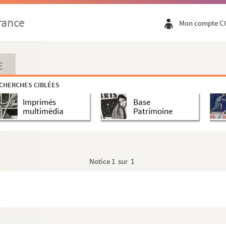
rance
Mon compte C
E
CHERCHES CIBLÉES
Imprimés
Base
multimédia
Patrimoine
Notice
1 sur 1