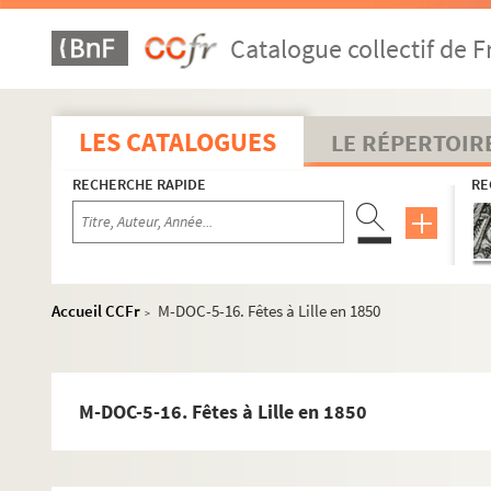
Catalogue collectif de F
LES CATALOGUES
LE RÉPERTOIR
RECHERCHE RAPIDE
RE
M-BRO. Brochures du fonds Mahieu
Accueil CCFr
M-DOC-5-16. Fêtes à Lille en 1850
>
M-DOC. Documents du fonds Mahieu
M-DOC-1. Documents historiques lillois
M-DOC-5-16. Fêtes à Lille en 1850
M-DOC-2. Ancien régime et République
M-DOC-3. Empire et Restauration
M-DOC-4. Fêtes de Lille (1564-1840)