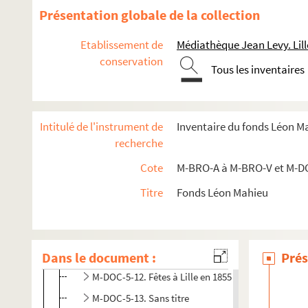
Présentation globale de la collection
M-DOC-5. Fêtes de Lille (1841-1869)
M-DOC-5-1. Fête à Lille en 1868 et 1869
Etablissement de
Médiathèque Jean Levy. Lill
conservation
M-DOC-5-2. Fête communale à Lille en 1869
Tous les inventaires
M-DOC-5-3. Fête communale à Lille en 1867
M-DOC-5-4. Fête communale à Lille en 1863
Intitulé de l'instrument de
Inventaire du fonds Léon M
M-DOC-5-5. Fêtes à Lille en 1866
recherche
M-DOC-5-6. Fête communale à Lille en 1864 et 1865
Cote
M-BRO-A à M-BRO-V et M-D
M-DOC-5-7. Fêtes à Lille en 1862
M-DOC-5-8. Fête à Lille et à Douai en 1861
Titre
Fonds Léon Mahieu
M-DOC-5-9. Fêtes à Lille en 1860
M-DOC-5-10. Fête de l'Empereur des français
Dans le document :
M-DOC-5-11. Fêtes à Lille en 1858
Prés
M-DOC-5-12. Fêtes à Lille en 1855
M-DOC-5-13. Sans titre