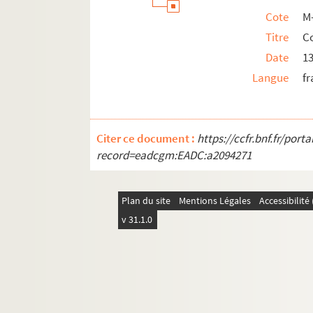
Cote
M
Titre
Co
Date
13
Langue
fr
Citer ce document :
https://ccfr.bnf.fr/por
record=eadcgm:EADC:a2094271
Plan du site
Mentions Légales
Accessibilit
v 31.1.0