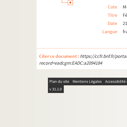
Cote
M
Titre
Fê
Date
21
Langue
fr
Citer ce document :
https://ccfr.bnf.fr/por
record=eadcgm:EADC:a2094184
Plan du site
Mentions Légales
Accessibilit
v 31.1.0