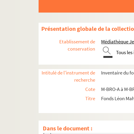
Présentation globale de la collecti
Etablissement de
Médiathèque Jea
conservation
Tous les
M-BRO. Brochures du fonds Mahieu
M-DOC. Documents du fonds Mahieu
Intitulé de l'instrument de
Inventaire du f
recherche
M-DOC-1. Documents historiques lillois
Cote
M-BRO-A à M-BR
M-DOC-2. Ancien régime et République
Titre
Fonds Léon Ma
M-DOC-3. Empire et Restauration
M-DOC-4. Fêtes de Lille (1564-1840)
M-DOC-5. Fêtes de Lille (1841-1869)
Dans le document :
M-DOC-5-1. Fête à Lille en 1868 et 1869