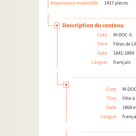
Importance matérielle
1417 pièces
M-DOC-6. Fêtes de Lille (1870-1881)
M-DOC-7. Fêtes de Lille (1882-1883)
Description du contenu
M-DOC-8. Fêtes de Lille (1884-1895)
Cote
M-DOC-5
M-DOC-9. Fêtes de Lille (1896-1895)
Titre
Fêtes de Li
M-DOC-10. Fêtes dans la région - jusque 
Date
1841-1869
M-DOC-11. Fêtes dans la région - à partir
Langue
français
M-DOC-12. Fêtes dans la région (1885 -19
Cote
M-DOC
Titre
Fête à
Date
1868 e
Langue
frança