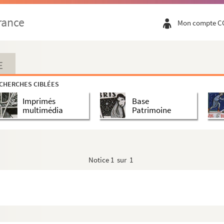
rance
Mon compte C
E
CHERCHES CIBLÉES
Imprimés
Base
multimédia
Patrimoine
Notice
1 sur 1