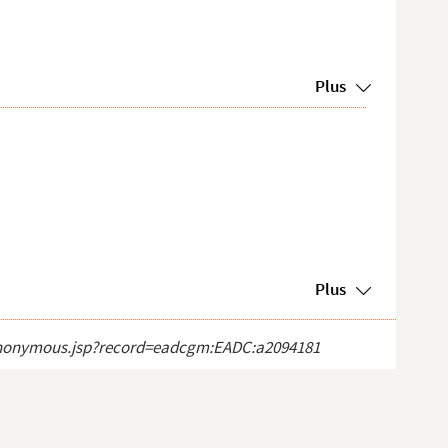
Plus
Plus
ct_anonymous.jsp?record=eadcgm:EADC:a2094181