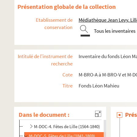
Présentation globale de la collection
Etablissement de
Médiathèque Jean Levy. Lill
conservation
Tous les inventaires
Intitulé de l'instrument de
Inventaire du fonds Léon M
recherche
Cote
M-BRO-A à M-BRO-V et M-D
M-BRO. Brochures du fonds Mahieu
Titre
Fonds Léon Mahieu
M-DOC. Documents du fonds Mahieu
M-DOC-1. Documents historiques lillois
M-DOC-2. Ancien régime et République
Dans le document :
Prés
M-DOC-3. Empire et Restauration
M-DOC-4. Fêtes de Lille (1564-1840)
M-DOC-5. Fêtes de Lille (1841-1869)