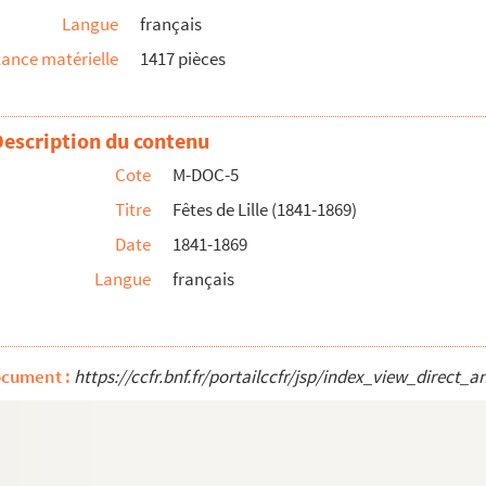
Langue
français
ance matérielle
1417 pièces
Description du contenu
Cote
M-DOC-5
Titre
Fêtes de Lille (1841-1869)
Date
1841-1869
Langue
français
ocument :
https://ccfr.bnf.fr/portailccfr/jsp/index_view_dire