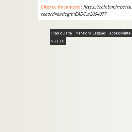
Citer ce document :
https://ccfr.bnf.fr/por
record=eadcgm:EADC:a2094077
Plan du site
Mentions Légales
Accessibilit
v 31.1.0