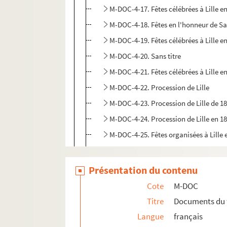
M-DOC-4-17. Fêtes célébrées à Lille e
M-DOC-4-18. Fêtes en l'honneur de Sai
M-DOC-4-19. Fêtes célébrées à Lille e
M-DOC-4-20. Sans titre
M-DOC-4-21. Fêtes célébrées à Lille e
M-DOC-4-22. Procession de Lille
M-DOC-4-23. Procession de Lille de 1
M-DOC-4-24. Procession de Lille en 1
M-DOC-4-25. Fêtes organisées à Lille 
M-DOC-4-26. Fêtes organisées à Lille 
M-DOC-4-27. Fêtes organisées à Lille 
Présentation du contenu
M-DOC-4-28. Fêtes à Lille en 1838
Cote
M-DOC
M-DOC-4-29. Fêtes à Lille en 1837
Titre
Documents du 
M-DOC-4-30. Sans titre
Langue
français