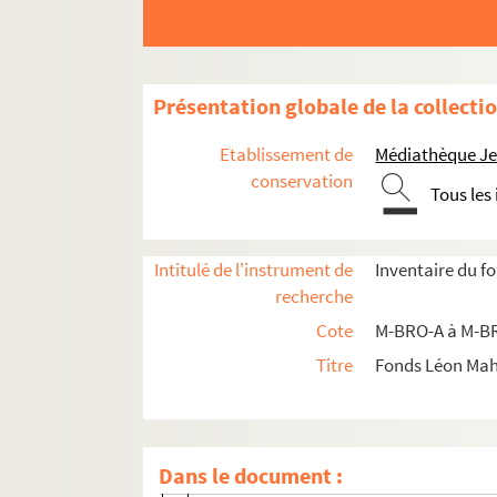
Présentation globale de la collecti
Etablissement de
Médiathèque Jea
conservation
Tous les
M-BRO. Brochures du fonds Mahieu
M-DOC. Documents du fonds Mahieu
Intitulé de l'instrument de
Inventaire du f
M-DOC-1. Documents historiques lillois
recherche
M-DOC-2. Ancien régime et République
Cote
M-BRO-A à M-BR
M-DOC-3. Empire et Restauration
Titre
Fonds Léon Ma
M-DOC-4. Fêtes de Lille (1564-1840)
M-DOC-4-1. Fête de l'Empereur de la J
M-DOC-4-2. Fêtes à Lille en 1729, 1749
Dans le document :
M-DOC-4-3. Fête des oiseaux à Lille le