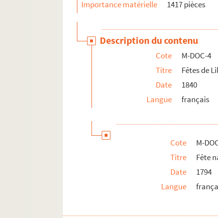
Importance matérielle
1417 pièces
M-DOC-5. Fêtes de Lille (1841-1869)
M-DOC-6. Fêtes de Lille (1870-1881)
M-DOC-7. Fêtes de Lille (1882-1883)
Description du contenu
M-DOC-8. Fêtes de Lille (1884-1895)
Cote
M-DOC-4
M-DOC-9. Fêtes de Lille (1896-1895)
Titre
Fêtes de Li
M-DOC-10. Fêtes dans la région - jusque 
Date
1840
M-DOC-11. Fêtes dans la région - à partir
Langue
français
M-DOC-12. Fêtes dans la région (1885 -19
Cote
M-DOC
Titre
Fête n
Date
1794
Langue
frança