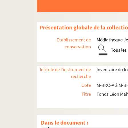
Présentation globale de la collecti
Etablissement de
Médiathèque Jea
conservation
Tous les
Intitulé de l'instrument de
Inventaire du f
M-BRO. Brochures du fonds Mahieu
recherche
M-DOC. Documents du fonds Mahieu
Cote
M-BRO-A à M-BR
Titre
Fonds Léon Ma
M-DOC-1. Documents historiques lillois
M-DOC-2. Ancien régime et République
M-DOC-3. Empire et Restauration
Dans le document :
M-DOC-3-1. Journaux, Empire et Rest