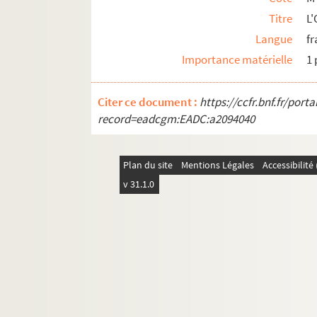
Titre
L'
Langue
fr
Importance matérielle
1 
Citer ce document :
https://ccfr.bnf.fr/por
record=eadcgm:EADC:a2094040
Plan du site
Mentions Légales
Accessibilit
v 31.1.0