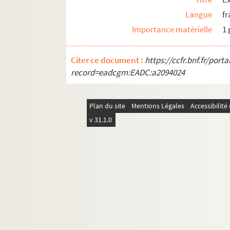
Langue
fr
Importance matérielle
1 
Citer ce document :
https://ccfr.bnf.fr/por
record=eadcgm:EADC:a2094024
Plan du site
Mentions Légales
Accessibilit
v 31.1.0