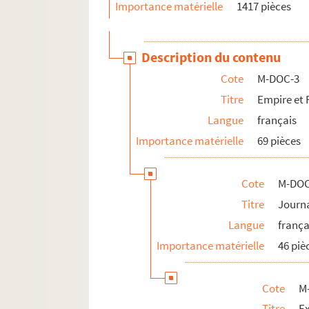
Importance matérielle
1417 pièces
Description du contenu
Cote
M-DOC-3
Titre
Empire et 
Langue
français
Importance matérielle
69 pièces
Cote
M-DOC
Titre
Journa
Langue
frança
Importance matérielle
46 piè
Cote
M
Titre
Ex