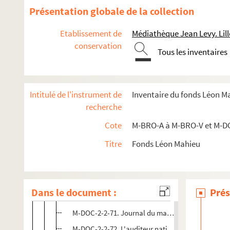
M-DOC-2-2-58. Courrier extraordinaire ou le premie
Présentation globale de la collection
M-DOC-2-2-59. Courrier extraordinaire ou le premie
Etablissement de
Médiathèque Jean Levy. Lill
M-DOC-2-2-60. Courrier extraordinaire ou le premie
conservation
Tous les inventaires
M-DOC-2-2-61. Courrier extraordinaire ou le premie
M-DOC-2-2-62. Courrier extraordinaire ou le premie
M-DOC-2-2-63. Courrier extraordinaire ou le premie
Intitulé de l'instrument de
Inventaire du fonds Léon M
M-DOC-2-2-64. Courrier extraordinaire ou le premie
recherche
M-DOC-2-2-65. Courrier extraordinaire ou le premie
Cote
M-BRO-A à M-BRO-V et M-D
M-DOC-2-2-66. Courrier extraordinaire ou le premie
Titre
Fonds Léon Mahieu
M-DOC-2-2-67. Courrier extraordinaire ou le premie
M-DOC-2-2-68. L'accusateur public
M-DOC-2-2-69. Courrier universel
Dans le document :
Prés
M-DOC-2-2-70. Journal du Soir de politique et de l
M-DOC-2-2-71. Journal du matin de la République 
M-DOC-2-2-72. L'auditeur national