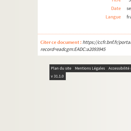
M-DOC-2-2-80. Journal du Soir (24 o
Date
s
M-DOC-2-2-81. Journal du Soir (19 a
Langue
fr
M-DOC-2-2-82. non identifié
M-DOC-2-2-83. Journal de Littératu
M-DOC-3. Empire et Restauration
Citer ce document :
https://ccfr.bnf.fr/por
record=eadcgm:EADC:a2093945
M-DOC-4. Fêtes de Lille (1564-1840)
M-DOC-5. Fêtes de Lille (1841-1869)
M-DOC-6. Fêtes de Lille (1870-1881)
Plan du site
Mentions Légales
Accessibilit
v 31.1.0
M-DOC-7. Fêtes de Lille (1882-1883)
M-DOC-8. Fêtes de Lille (1884-1895)
M-DOC-9. Fêtes de Lille (1896-1895)
M-DOC-10. Fêtes dans la région - jusque 
M-DOC-11. Fêtes dans la région - à partir
M-DOC-12. Fêtes dans la région (1885 -19