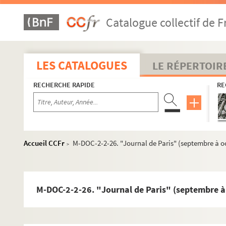
M-DOC-2. Ancien régime et République
Catalogue collectif de F
M-DOC-2-1. Journaux locaux
M-DOC-2-2. Journaux ancien régime, république
M-DOC-2-2-1. "Le Surveillant"
LES CATALOGUES
LE RÉPERTOIR
M-DOC-2-2-2. "Le Surveillant"
RECHERCHE RAPIDE
RE
M-DOC-2-2-3. Journal des défenseurs de la patrie
M-DOC-2-2-4. Décret de la convention nationale d
M-DOC-2-2-5. Proclamation des citoyens… compos
M-DOC-2-2-6. "In nome della republica Francese u
Accueil CCFr
M-DOC-2-2-26. "Journal de Paris" (septembre à o
>
M-DOC-2-2-7. Décret impérial, article 142 du Senat
M-DOC-2-2-8. Journal des patriotes de 89
M-DOC-2-2-9. Journal de Bruxelles
M-DOC-2-2-26. "Journal de Paris" (septembre à
M-DOC-2-2-10. "L'Orateur du peuple"
M-DOC-2-2-11. "L'Orateur du peuple"