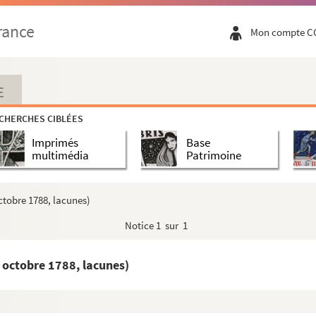
rance
Mon compte C
E
CHERCHES CIBLÉES
 et des acquéreurs de Domaines nationaux
Imprimés
Base
u 8 août 1793 et du 13 août 1793
multimédia
Patrimoine
ant le Conseil général de la Commune de Lille
na, e indivisible" L'administrazione generale della Lombardia
ctobre 1788, lacunes)
us - consulte du 28 Floréal an XII
Notice
1 sur 1
 octobre 1788, lacunes)