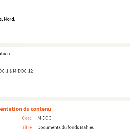
e, Nord.
ahieu
tobre 1788, lacunes)
OC-1 à M-DOC-12
tobre 1788, lacunes)
tobre 1788, lacunes)
tobre 1788, lacunes)
tobre 1788, lacunes)
entation du contenu
tobre 1788, lacunes)
Cote
M-DOC
tobre 1788, lacunes)
Titre
Documents du fonds Mahieu
tobre 1788, lacunes)