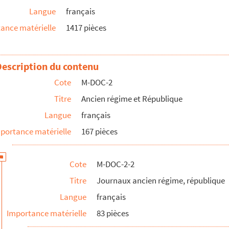
Langue
français
tobre 1788, lacunes)
ance matérielle
1417 pièces
tobre 1788, lacunes)
tobre 1788, lacunes)
tobre 1788, lacunes)
Description du contenu
tobre 1788, lacunes)
Cote
M-DOC-2
tobre 1788, lacunes)
Titre
Ancien régime et République
tobre 1788, lacunes)
Langue
français
tobre 1788, lacunes)
portance matérielle
167 pièces
tobre 1788, lacunes)
tobre 1788, lacunes)
Cote
M-DOC-2-2
tobre 1788, lacunes)
Titre
Journaux ancien régime, république
tobre 1788, lacunes)
Langue
français
de février à juin 1791, lacunes)
Importance matérielle
83 pièces
de février à juin 1791, lacunes)