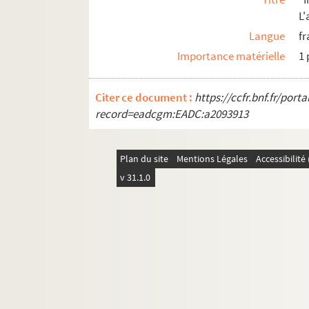
M-DOC-2-2-48. Gazette universelle en
L
M-DOC-2-2-49. Le Patriote François
Langue
fr
M-DOC-2-2-50. Courrier de l'égalité
Importance matérielle
1 
M-DOC-2-2-51. Courrier extraordinaire
M-DOC-2-2-52. Courrier extraordinaire
Citer ce document :
https://ccfr.bnf.fr/por
record=eadcgm:EADC:a2093913
M-DOC-2-2-53. Courrier extraordinaire
M-DOC-2-2-54. Courrier extraordinaire
M-DOC-2-2-55. Courrier extraordinaire
Plan du site
Mentions Légales
Accessibilit
M-DOC-2-2-56. Courrier extraordinaire
v 31.1.0
M-DOC-2-2-57. Courrier extraordinaire
M-DOC-2-2-58. Courrier extraordinaire
M-DOC-2-2-59. Courrier extraordinaire
M-DOC-2-2-60. Courrier extraordinaire
M-DOC-2-2-61. Courrier extraordinaire
M-DOC-2-2-62. Courrier extraordinaire