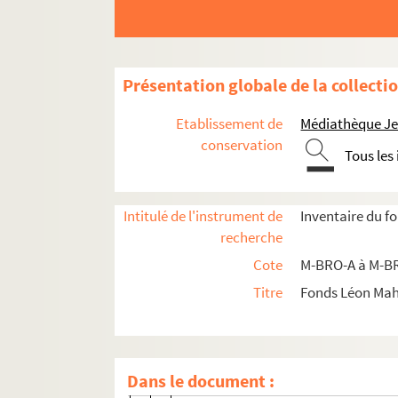
Présentation globale de la collecti
Etablissement de
Médiathèque Jea
M-BRO. Brochures du fonds Mahieu
conservation
M-DOC. Documents du fonds Mahieu
Tous les
M-DOC-1. Documents historiques lillois
M-DOC-2. Ancien régime et République
Intitulé de l'instrument de
Inventaire du f
recherche
M-DOC-2-1. Journaux locaux
Cote
M-BRO-A à M-BR
M-DOC-2-2. Journaux ancien régime, ré
Titre
Fonds Léon Ma
M-DOC-2-2-1. "Le Surveillant"
M-DOC-2-2-2. "Le Surveillant"
M-DOC-2-2-3. Journal des défenseurs
Dans le document :
M-DOC-2-2-4. Décret de la conventio