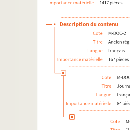
Importance matérielle
1417 pièces
Description du contenu
Cote
M-DOC-2
Titre
Ancien rég
Langue
français
Importance matérielle
167 pièces
Cote
M-DOC
Titre
Journ
Langue
frança
Importance matérielle
84 piè
Cote
M
Titre
"L