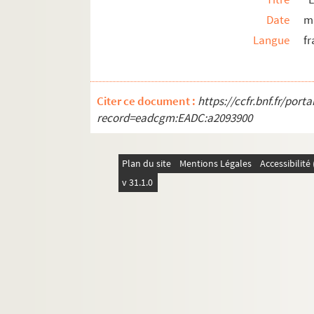
Date
ma
Langue
fr
Citer ce document :
https://ccfr.bnf.fr/por
record=eadcgm:EADC:a2093900
Plan du site
Mentions Légales
Accessibilit
v 31.1.0