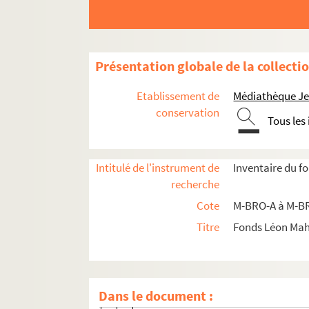
M-DOC-2-1-59. "L'Union, journal des 
M-DOC-2-1-60. "L'Union, journal des 
M-DOC-2-1-61. "L'Union, journal des 
Présentation globale de la collecti
M-DOC-2-1-62. "L'Union, journal des 
Etablissement de
Médiathèque Jea
M-DOC-2-1-63. "L'Union, journal des 
conservation
Tous les
M-DOC-2-1-64. "L'Union, journal des 
M-DOC-2-1-65. "L'Union, journal des 
Intitulé de l'instrument de
Inventaire du f
M-DOC-2-1-66. "L'Union, journal des 
recherche
M-DOC-2-1-67. "L'Union, journal des 
Cote
M-BRO-A à M-BR
M-DOC-2-1-68. "L'Union, journal des 
Titre
Fonds Léon Ma
M-DOC-2-1-69. "L'Union, journal des 
M-DOC-2-1-70. "L'Union, journal des 
M-DOC-2-1-71. "L'Union, journal des 
Dans le document :
M-DOC-2-1-72. "L'Union, journal des 