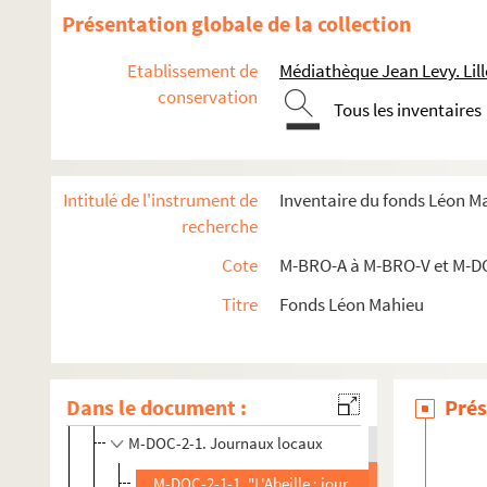
Présentation globale de la collection
Etablissement de
Médiathèque Jean Levy. Lill
conservation
Tous les inventaires
Intitulé de l'instrument de
Inventaire du fonds Léon M
recherche
Cote
M-BRO-A à M-BRO-V et M-D
M-BRO. Brochures du fonds Mahieu
Titre
Fonds Léon Mahieu
M-DOC. Documents du fonds Mahieu
M-DOC-1. Documents historiques lillois
M-DOC-2. Ancien régime et République
Dans le document :
Prés
M-DOC-2-1. Journaux locaux
M-DOC-2-1-1. "L'Abeille : journal politique et litté