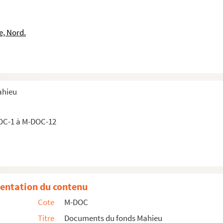
e, Nord.
ahieu
OC-1 à M-DOC-12
entation du contenu
Cote
M-DOC
Titre
Documents du fonds Mahieu
raire"