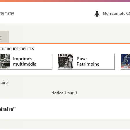
rance
Mon compte C
E
CHERCHES CIBLÉES
Imprimés
Base
multimédia
Patrimoine
raire"
Notice
1 sur 1
téraire"