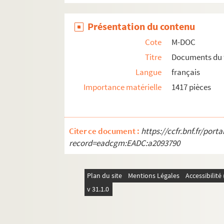
Présentation du contenu
Cote
M-DOC
Titre
Documents du 
Langue
français
Importance matérielle
1417 pièces
Citer ce document :
https://ccfr.bnf.fr/por
record=eadcgm:EADC:a2093790
Plan du site
Mentions Légales
Accessibilit
v 31.1.0