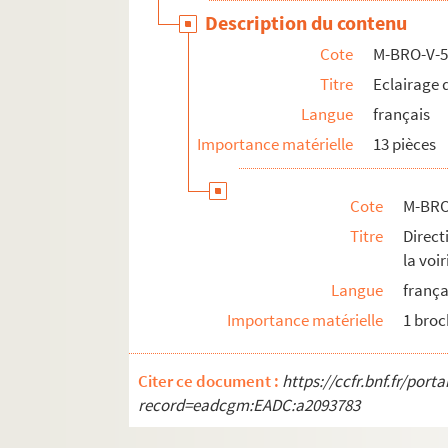
Description du contenu
Cote
M-BRO-V-
Titre
Eclairage d
Langue
français
Importance matérielle
13 pièces
Cote
M-BRO-
Titre
Direct
la voi
Langue
frança
Importance matérielle
1 bro
Citer ce document :
https://ccfr.bnf.fr/por
record=eadcgm:EADC:a2093783