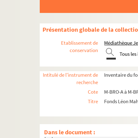
Présentation globale de la collecti
Etablissement de
Médiathèque Jea
conservation
Tous les
M-BRO. Brochures du fonds Mahieu
M-BRO-A. Sociétés diverses
Intitulé de l'instrument de
Inventaire du f
M-BRO-B. Sociétés diverses
recherche
M-BRO-C. Transport, médecine, social, 
Cote
M-BRO-A à M-BR
M-BRO-D. Société scientifiques et industr
Titre
Fonds Léon Ma
M-BRO-E. Travaux municipaux et agrandisse
M-BRO-E-1. Ville de Lille, travaux m
Dans le document :
M-BRO-E-2. Agrandissement de la ville