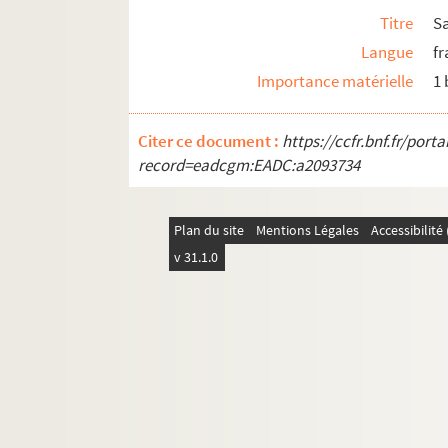
Titre
Sa
Langue
fr
Importance matérielle
1
Citer ce document :
https://ccfr.bnf.fr/por
record=eadcgm:EADC:a2093734
Plan du site
Mentions Légales
Accessibilit
v 31.1.0