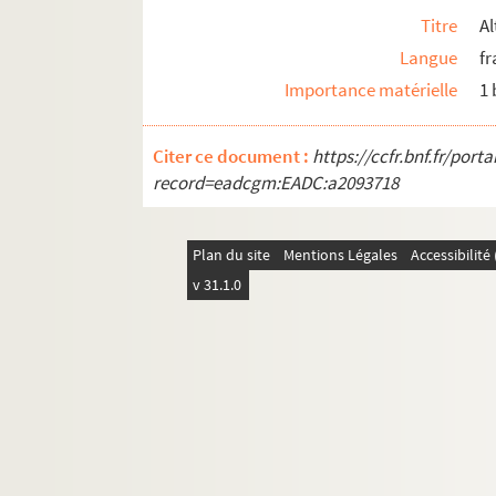
Titre
Al
Langue
fr
Importance matérielle
1
Citer ce document :
https://ccfr.bnf.fr/por
record=eadcgm:EADC:a2093718
Plan du site
Mentions Légales
Accessibilit
v 31.1.0