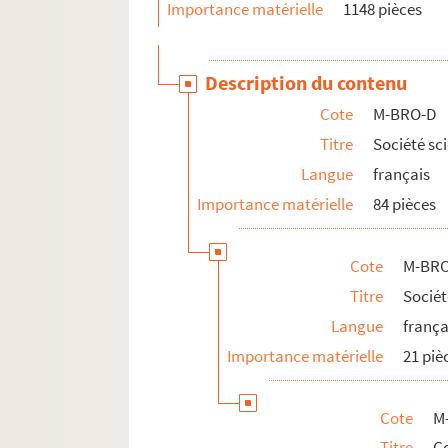
Importance matérielle
1148 pièces
Description du contenu
Cote
M-BRO-D
Titre
Société sci
Langue
français
Importance matérielle
84 pièces
Cote
M-BRO
Titre
Sociét
Langue
frança
Importance matérielle
21 piè
Cote
M
Titre
Co