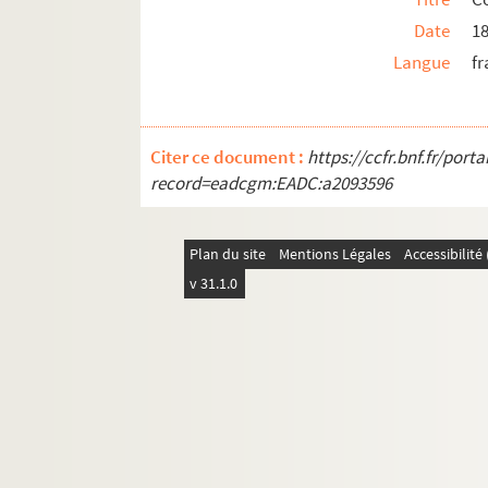
Date
1
Langue
fr
Citer ce document :
https://ccfr.bnf.fr/por
record=eadcgm:EADC:a2093596
Plan du site
Mentions Légales
Accessibilit
v 31.1.0