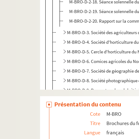
M-BRO-D-2-18. Séance solennelle du 2
M-BRO-D-2-19. Séance solennelle du 2
M-BRO-D-2-20. Rapport sur la commis
M-BRO-D-3. Société des agriculteurs
M-BRO-D-4. Société d'horticulture d
M-BRO-D-5. Cercle d'horticulture du
M-BRO-D-6. Comices agricoles du No
M-BRO-D-7. Société de géographie de 
M-BRO-D-8. Société photographique d
M-BRO-D-9. Rapport sur la salubrité 
M-BRO-D-30. Sociétés des sauveteurs
Présentation du contenu
M-BRO-E. Travaux municipaux et agrandis
Cote
M-BRO
M-BRO-V-5. Eclairage de la ville de Lille, 
Titre
Brochures du 
Langue
français
M-DOC. Documents du fonds Mahieu