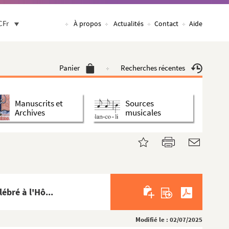
CFr
À propos
Actualités
Contact
Aide
..
Panier
Recherches récentes
..
..
Manuscrits et
Sources
..
Archives
musicales
..
..
ébré à l'Hô...
Modifié le : 02/07/2025