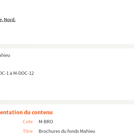
 statuts de la caisse des retraites (1878)
 statuts de la caisse des retraites (1878)
e, Nord.
loyés de l'arrondissement de Lille. Société de secours mutuels
loyés de l'arrondissement de Lille. Assemblée générale du 2 octobre...
els des départements du Nord et du Pas-de-Calais, statuts et règlem...
e de secours mutuels, règlement
ahieu
de secours mutuels et de pensions de retraites, pour les sections ...
rs tullistes créée le 15 mai 1848
OC-1 à M-DOC-12
de secours et de retraite. Charbonnage d'Annoeullin
uels. Huitième réunion de la société du Saint-Esprit, le 17 mai 187...
mutuels des "Flamands français"
raternité lilloise. Compte-rendu de l'assemblée générale du 2 mai ...
entation du contenu
aternelle. Compte-rendu de l'année 1908
Cote
M-BRO
ique lilloise 1861-1896
Titre
Brochures du fonds Mahieu
s mutuels, typographique lilloise