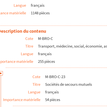
Langue
français
cours mutuels, typographique lilloise
ance matérielle
1148 pièces
e secours mutuels. Compte-rendu de l'année 1902
e secours mutuels. Compte-rendu de l'année 1908
 secours mutuels et de retraite. Compte-rendu de l'année 1909
Description du contenu
 secours mutuels et de retraite. Fêtes commémoratives du cinquanten...
Cote
M-BRO-C
phique lilloise. Procès verbal du XXVe anniversaire célébré à l'Hô...
Titre
Transport, médecine, social, économie, 
 surveillance de l'arrondissement de Lille
Langue
français
portance matérielle
255 pièces
Cote
M-BRO-C-23
eils à vapeur du Nord
Titre
Sociétés de secours mutuels
ment de Lille
Langue
français
Importance matérielle
54 pièces