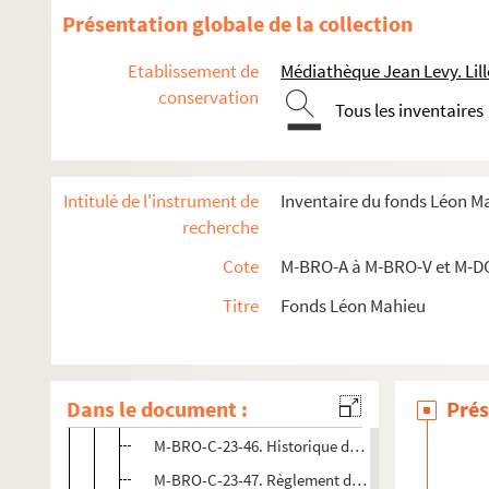
M-BRO-C-23-33. Ville de Lille, services municipaux,
Présentation globale de la collection
M-BRO-C-23-34. Ville de Lille, services municipaux,
Etablissement de
Médiathèque Jean Levy. Lill
M-BRO-C-23-35. Association des comptables et emp
conservation
M-BRO-C-23-36. Association des comptables et emp
Tous les inventaires
M-BRO-C-23-37. Société horticole de secours mutu
M-BRO-C-23-38. La Prévoyance, société municipal
Intitulé de l'instrument de
Inventaire du fonds Léon M
M-BRO-C-23-39. La Prévoyance, société municipale 
recherche
M-BRO-C-23-40. Règlement de la société des ouvrie
Cote
M-BRO-A à M-BRO-V et M-D
M-BRO-C-23-41. Société Houillère de Don. Caisse 
Titre
Fonds Léon Mahieu
M-BRO-C-23-42. Commune de La Ventie. Secours Mut
M-BRO-C-23-43. Statuts de la société de secours 
M-BRO-C-23-44. Société de secours mutuels de la F
Dans le document :
Prés
M-BRO-C-23-45. Société de secours mutuels La Fr
M-BRO-C-23-46. Historique de la société typograph
M-BRO-C-23-47. Règlement de la société de secour