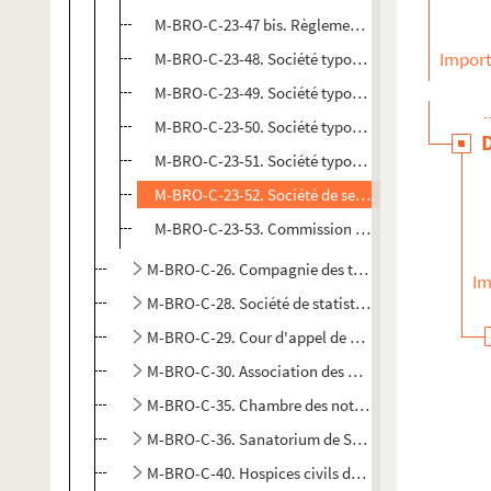
M-BRO-C-23-47 bis. Règlement de la société de se
Import
M-BRO-C-23-48. Société typographique lilloise d
M-BRO-C-23-49. Société typographique lilloise d
M-BRO-C-23-50. Société typographique lilloise de
M-BRO-C-23-51. Société typographique lilloise de
M-BRO-C-23-52. Société de secours mutuels typogra
M-BRO-C-23-53. Commission d'encouragement et de
M-BRO-C-26. Compagnie des tramways du Nord
Im
M-BRO-C-28. Société de statistique de Lille
M-BRO-C-29. Cour d'appel de Douai
M-BRO-C-30. Association des propriétaires d'appar
M-BRO-C-35. Chambre des notaires de l'arrondisse
M-BRO-C-36. Sanatorium de Saint-Pol-sur-Mer
M-BRO-C-40. Hospices civils de Lille