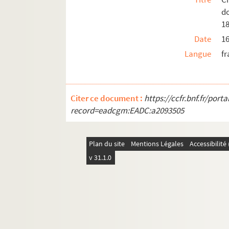
M-BRO-C-23-52. Société de secours mu
d
M-BRO-C-23-53. Commission d'encour
1
Date
1
M-BRO-C-26. Compagnie des tramwa
Langue
fr
M-BRO-C-28. Société de statistique de
M-BRO-C-29. Cour d'appel de Douai
M-BRO-C-30. Association des propriét
Citer ce document :
https://ccfr.bnf.fr/por
M-BRO-C-35. Chambre des notaires de 
record=eadcgm:EADC:a2093505
M-BRO-C-36. Sanatorium de Saint-Po
M-BRO-C-40. Hospices civils de Lille
Plan du site
Mentions Légales
Accessibilit
M-BRO-C-41. Hospices civils de Lille
v 31.1.0
M-BRO-C-42. Hospices et bureau de bie
M-BRO-C-43. Hôpital de la charité de 
M-BRO-D. Société scientifiques et industr
M-BRO-E. Travaux municipaux et agrandis