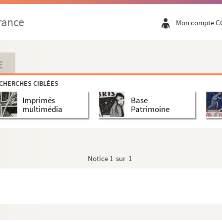
rance
Mon compte C
E
CHERCHES CIBLÉES
Imprimés
Base
multimédia
Patrimoine
Notice
1 sur 1