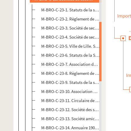
M-BRO-C-23-1. Statuts de la société de Secours Mutu
Import
M-BRO-C-23-2. Règlement de la caisse des retraites
M-BRO-C-23-3. Société de secours mutuels par des 
M-BRO-C-23-4. Société de secours mutuels des arti
M-BRO-C-23-5. Ville de Lille. Société de secours m
M-BRO-C-23-6. Statuts de la Société de Secours Mu
M-BRO-C-23-7. Association de prévoyance et de s
M-BRO-C-23-8. Règlement de La Prévoyance, sociét
Im
M-BRO-C-23-9. Statuts de la société de secours m
M-BRO-C-23-10. Association de prévoyance et de 
M-BRO-C-23-11. Circulaire de l'association des mé
M-BRO-C-23-12. Société des secours mutuels des an
M-BRO-C-23-13. Société amicale des anciens cuir
M-BRO-C-23-14. Annuaire 1903 de la société amical