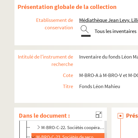
M-BRO-B. Sociétés diverses
Présentation globale de la collection
M-BRO-C. Transport, médecine, social, économie, assur
Etablissement de
Médiathèque Jean Levy. Lill
M-BRO-C-1. Bureau de bienfaisance de Lille
conservation
Tous les inventaires
M-BRO-C-4. Logement insalubres
M-BRO-C-5. Concours agricoles et hippiques
M-BRO-C-6. Comité linier de Lille
Intitulé de l'instrument de
Inventaire du fonds Léon M
M-BRO-C-8. Compagnie immobilière de Lille
recherche
M-BRO-C-10. Ecoles académiques de Lille
Cote
M-BRO-A à M-BRO-V et M-D
M-BRO-C-11. Faculté de médecine et de pharmacie 
Titre
Fonds Léon Mahieu
M-BRO-C-18. Sapeurs-pompiers
M-BRO-C-19. Société de protection des enfants du 
M-BRO-C-20. Assurances mutuelles sur la vie. Assur
Dans le document :
Prés
M-BRO-C-21. Crédit du Nord
M-BRO-C-22. Sociétés coopératives des Mines du N
M-BRO-C-23. Sociétés de secours mutuels