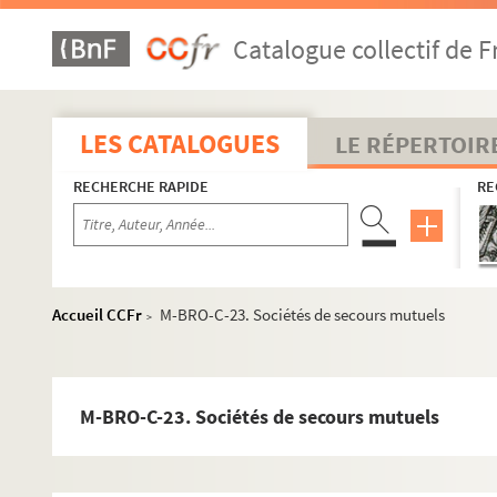
Catalogue collectif de F
LES CATALOGUES
LE RÉPERTOIR
RECHERCHE RAPIDE
RE
Accueil CCFr
M-BRO-C-23. Sociétés de secours mutuels
>
M-BRO-C-23. Sociétés de secours mutuels
M-BRO. Brochures du fonds Mahieu
M-BRO-A. Sociétés diverses