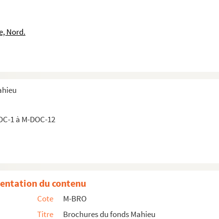
ance
e, Nord.
ahieu
OC-1 à M-DOC-12
de Lille
1er âge
ances contre l'incendie
entation du contenu
Cote
M-BRO
ord et du Pas-de-Calais
Titre
Brochures du fonds Mahieu