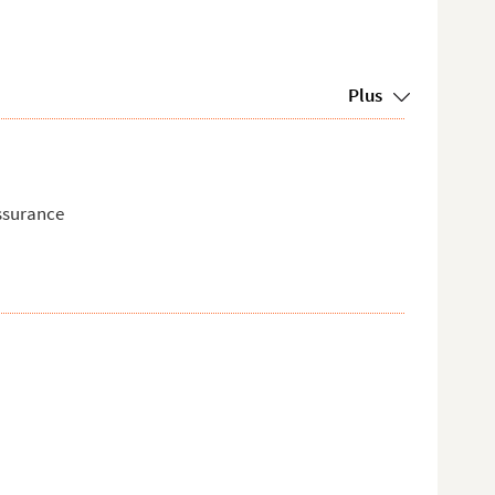
Plus
assurance
..
.