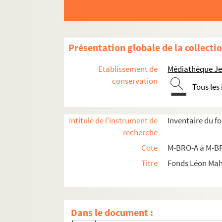
M-BRO-C-22-58. Statuts de la société
M-BRO-C-22-59. Société houillère de 
M-BRO-C-22-60. Société houillère de 
Présentation globale de la collecti
M-BRO-C-22-61. Statuts de la Socié
Etablissement de
Médiathèque Jea
M-BRO-C-22-62. Statuts modifiés 185
conservation
Tous les
M-BRO-C-22-63. Statuts modifiés de 
M-BRO-C-22-64. Notes de la société h
Intitulé de l'instrument de
Inventaire du f
M-BRO-C-22-65. Société Houillère de 
recherche
M-BRO-C-22-66. L'union industrielle e
Cote
M-BRO-A à M-BR
M-BRO-C-22-67. Société lilloise des
Titre
Fonds Léon Ma
M-BRO-C-22-68. Note pour les sociét
M-BRO-C-22-69. Compagnie des mines d
M-BRO-C-22-70. Compagnie des mines
Dans le document :
M-BRO-C-22-71. Mines de Bruay (Pas-