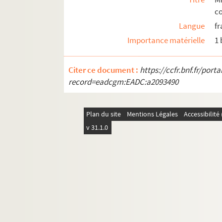
co
Langue
fr
Importance matérielle
1
Citer ce document :
https://ccfr.bnf.fr/por
record=eadcgm:EADC:a2093490
Plan du site
Mentions Légales
Accessibilit
v 31.1.0