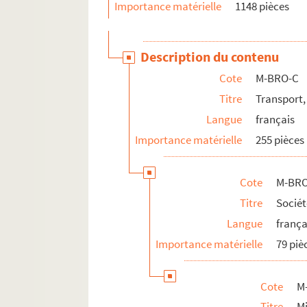
Importance matérielle
1148 pièces
Description du contenu
Cote
M-BRO-C
Titre
Transport,
Langue
français
Importance matérielle
255 pièces
Cote
M-BRO
Titre
Sociét
Langue
frança
Importance matérielle
79 piè
Cote
M
Titre
M