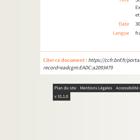
Ex
et
Date
30
Langue
fr
Citer ce document :
https://ccfr.bnf.fr/por
record=eadcgm:EADC:a2093479
Plan du site
Mentions Légales
Accessibilit
v 31.1.0