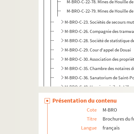
M-BRO-C-22-78. Mines de Houille de 
M-BRO-C-22-79. Mines de Houille de 
M-BRO-C-23. Sociétés de secours mut
M-BRO-C-26. Compagnie des tramwa
M-BRO-C-28. Société de statistique de
M-BRO-C-29. Cour d'appel de Douai
M-BRO-C-30. Association des propriét
M-BRO-C-35. Chambre des notaires de 
M-BRO-C-36. Sanatorium de Saint-Po
M-BRO-C-40. Hospices civils de Lille
M-BRO-C-41. Hospices civils de Lille
Présentation du contenu
M-BRO-C-42. Hospices et bureau de bie
Cote
M-BRO
M-BRO-C-43. Hôpital de la charité de 
Titre
Brochures du 
M-BRO-D. Société scientifiques et industr
Langue
français