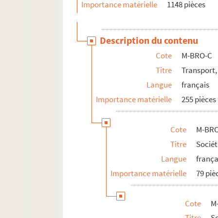
M-BRO-E. Travaux municipaux et agrandis
Importance matérielle
1148 pièces
M-BRO-V-5. Eclairage de la ville de Lille, 
M-DOC. Documents du fonds Mahieu
Description du contenu
Cote
M-BRO-C
Titre
Transport,
Langue
français
Importance matérielle
255 pièces
Cote
M-BRO
Titre
Sociét
Langue
frança
Importance matérielle
79 piè
Cote
M
Titre
S