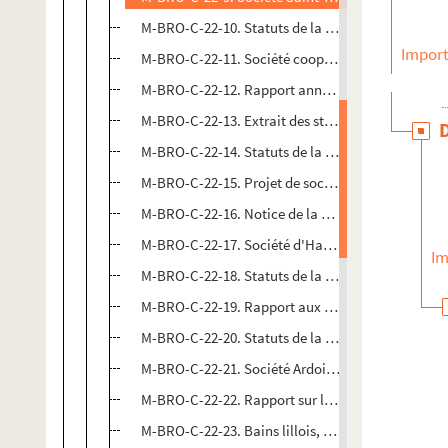
M-BRO-C-22-10. Statuts de la société anonyme de 
Import
M-BRO-C-22-11. Société coopérative agricole de la
M-BRO-C-22-12. Rapport annuel, du 1er janvier 18
M-BRO-C-22-13. Extrait des statuts de la brassubs
M-BRO-C-22-14. Statuts de la société coopérative, 
M-BRO-C-22-15. Projet de société en commandité i
M-BRO-C-22-16. Notice de la société anonyme du J
M-BRO-C-22-17. Société d'Hardelot, par Pont-de-
Im
M-BRO-C-22-18. Statuts de la société d'étude et d
M-BRO-C-22-19. Rapport aux souscripteurs de la s
M-BRO-C-22-20. Statuts de la Compagnie Ardoisièr
M-BRO-C-22-21. Société Ardoisière du Charnois et 
M-BRO-C-22-22. Rapport sur les Ardoisières du Do
M-BRO-C-22-23. Bains lillois, boulevard Papin, Lil