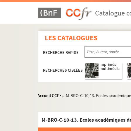
Catalogue co
LES CATALOGUES
RECHERCHE RAPIDE
Imprimés
multimédia
RECHERCHES CIBLÉES
M-BRO. Brochures du fonds Mahieu
M-BRO-A. Sociétés diverses
M-BRO-B. Sociétés diverses
Accueil CCFr
M-BRO-C-10-13. Ecoles académiques d
>
M-BRO-C. Transport, médecine, social, éco
M-BRO-C-1. Bureau de bienfaisance de
M-BRO-C-10-13. Ecoles académiques de L
M-BRO-C-4. Logement insalubres
M-BRO-C-5. Concours agricoles et hi