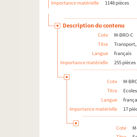
Importance matérielle
1148 pièces
Description du contenu
Cote
M-BRO-C
Titre
Transport,
Langue
français
Importance matérielle
255 pièces
Cote
M-BRO
Titre
Ecoles
Langue
frança
Importance matérielle
17 piè
Cote
M
Titre
E