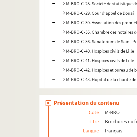
M-BRO-C-28. Société de statistique de
M-BRO-C-29. Cour d'appel de Douai
M-BRO-C-30. Association des propriét
M-BRO-C-35. Chambre des notaires de 
M-BRO-C-36. Sanatorium de Saint-Po
M-BRO-C-40. Hospices civils de Lille
M-BRO-C-41. Hospices civils de Lille
M-BRO-C-42. Hospices et bureau de bie
M-BRO-C-43. Hôpital de la charité de 
M-BRO-D. Société scientifiques et industr
M-BRO-E. Travaux municipaux et agrandis
Présentation du contenu
M-BRO-V-5. Eclairage de la ville de Lille, 
Cote
M-BRO
M-DOC. Documents du fonds Mahieu
Titre
Brochures du 
Langue
français