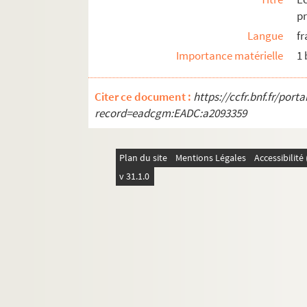
pr
Langue
fr
Importance matérielle
1
Citer ce document :
https://ccfr.bnf.fr/por
record=eadcgm:EADC:a2093359
Plan du site
Mentions Légales
Accessibilit
v 31.1.0