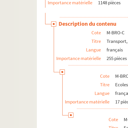
M-BRO-D. Société scientifiques et industr
Importance matérielle
1148 pièces
M-BRO-E. Travaux municipaux et agrandis
M-BRO-V-5. Eclairage de la ville de Lille, 
Description du contenu
M-DOC. Documents du fonds Mahieu
Cote
M-BRO-C
Titre
Transport,
Langue
français
Importance matérielle
255 pièces
Cote
M-BRO
Titre
Ecoles
Langue
frança
Importance matérielle
17 piè
Cote
M
Titre
E