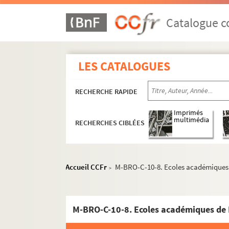
Catalogue co
LES CATALOGUES
RECHERCHE RAPIDE
Imprimés
multimédia
RECHERCHES CIBLÉES
Accueil CCFr
M-BRO-C-10-8. Ecoles académiques de
>
M-BRO. Brochures du fonds Mahieu
M-BRO-C-10-8. Ecoles académiques de Li
M-BRO-A. Sociétés diverses