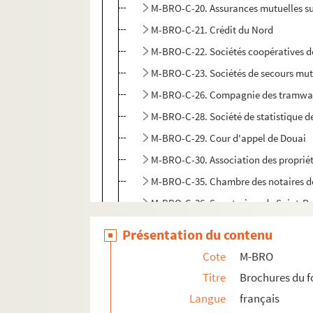
M-BRO-C-20. Assurances mutuelles sur
M-BRO-C-21. Crédit du Nord
M-BRO-C-22. Sociétés coopératives d
M-BRO-C-23. Sociétés de secours mut
M-BRO-C-26. Compagnie des tramwa
M-BRO-C-28. Société de statistique de
M-BRO-C-29. Cour d'appel de Douai
M-BRO-C-30. Association des propriét
M-BRO-C-35. Chambre des notaires de 
M-BRO-C-36. Sanatorium de Saint-Po
M-BRO-C-40. Hospices civils de Lille
Présentation du contenu
M-BRO-C-41. Hospices civils de Lille
Cote
M-BRO
M-BRO-C-42. Hospices et bureau de bie
Titre
Brochures du 
M-BRO-C-43. Hôpital de la charité de 
Langue
français