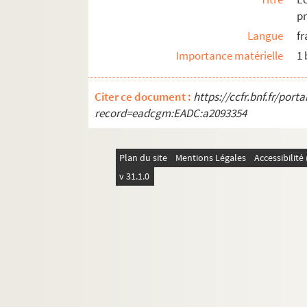
pr
Langue
fr
Importance matérielle
1
Citer ce document :
https://ccfr.bnf.fr/por
record=eadcgm:EADC:a2093354
Plan du site
Mentions Légales
Accessibilit
v 31.1.0