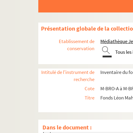
Présentation globale de la collecti
Etablissement de
Médiathèque Jea
conservation
Tous les
Intitulé de l'instrument de
Inventaire du f
recherche
M-BRO. Brochures du fonds Mahieu
Cote
M-BRO-A à M-BR
M-BRO-A. Sociétés diverses
Titre
Fonds Léon Ma
M-BRO-B. Sociétés diverses
M-BRO-C. Transport, médecine, social, éco
M-BRO-C-1. Bureau de bienfaisance de
Dans le document :
M-BRO-C-4. Logement insalubres