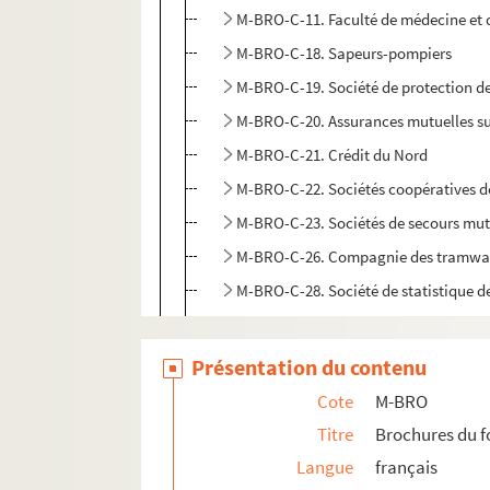
M-BRO-C-11. Faculté de médecine et d
M-BRO-C-18. Sapeurs-pompiers
M-BRO-C-19. Société de protection de
M-BRO-C-20. Assurances mutuelles sur
M-BRO-C-21. Crédit du Nord
M-BRO-C-22. Sociétés coopératives d
M-BRO-C-23. Sociétés de secours mut
M-BRO-C-26. Compagnie des tramwa
M-BRO-C-28. Société de statistique de
M-BRO-C-29. Cour d'appel de Douai
M-BRO-C-30. Association des propriét
Présentation du contenu
M-BRO-C-35. Chambre des notaires de 
Cote
M-BRO
M-BRO-C-36. Sanatorium de Saint-Po
Titre
Brochures du 
M-BRO-C-40. Hospices civils de Lille
Langue
français