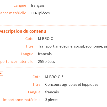
Langue
français
 agricoles et hippiques. Compte-rendu des concours des animaux rep...
ance matérielle
1148 pièces
Description du contenu
de Lille
Cote
M-BRO-C
Titre
Transport, médecine, social, économie, 
1er âge
Langue
français
ances contre l'incendie
portance matérielle
255 pièces
ord et du Pas-de-Calais
Cote
M-BRO-C-5
Titre
Concours agricoles et hippiques
Langue
français
Importance matérielle
3 pièces