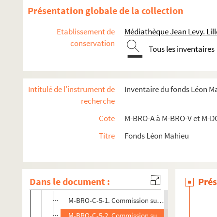
Présentation globale de la collection
Etablissement de
Médiathèque Jean Levy. Lill
conservation
Tous les inventaires
M-BRO. Brochures du fonds Mahieu
Intitulé de l'instrument de
Inventaire du fonds Léon M
recherche
M-BRO-A. Sociétés diverses
Cote
M-BRO-A à M-BRO-V et M-D
M-BRO-B. Sociétés diverses
M-BRO-C. Transport, médecine, social, économie, assur
Titre
Fonds Léon Mahieu
M-BRO-C-1. Bureau de bienfaisance de Lille
M-BRO-C-4. Logement insalubres
Dans le document :
Prés
M-BRO-C-5. Concours agricoles et hippiques
M-BRO-C-5-1. Commission supérieure des concours
M-BRO-C-5-2. Commission supérieure des concours