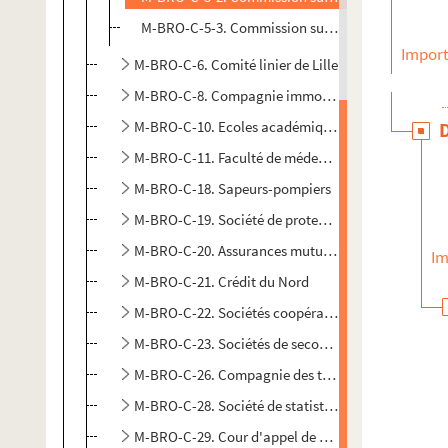
M-BRO-C-5-3. Commission supérieure des concours
Import
M-BRO-C-6. Comité linier de Lille
M-BRO-C-8. Compagnie immobilière de Lille
M-BRO-C-10. Ecoles académiques de Lille
M-BRO-C-11. Faculté de médecine et de pharmacie 
M-BRO-C-18. Sapeurs-pompiers
M-BRO-C-19. Société de protection des enfants du 
M-BRO-C-20. Assurances mutuelles sur la vie. Assur
Im
M-BRO-C-21. Crédit du Nord
M-BRO-C-22. Sociétés coopératives des Mines du N
M-BRO-C-23. Sociétés de secours mutuels
M-BRO-C-26. Compagnie des tramways du Nord
M-BRO-C-28. Société de statistique de Lille
M-BRO-C-29. Cour d'appel de Douai