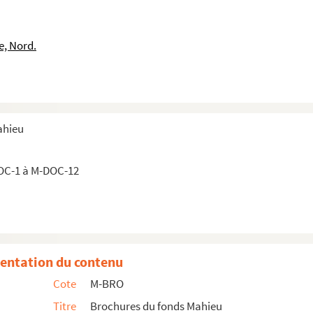
e, Nord.
ahieu
OC-1 à M-DOC-12
ance
entation du contenu
Cote
M-BRO
 agricoles et hippiques. Compte-rendu des concours des animaux rep...
Titre
Brochures du fonds Mahieu
 agricoles et hippiques. Compte-rendu des concours des animaux rep...