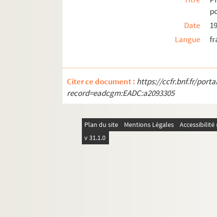
po
Date
1
Langue
fr
Citer ce document :
https://ccfr.bnf.fr/por
record=eadcgm:EADC:a2093305
Plan du site
Mentions Légales
Accessibilit
v 31.1.0